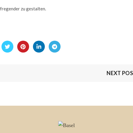
ufregender zu gestalten.
NEXT PO