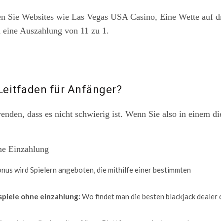
n Sie Websites wie Las Vegas USA Casino, Eine Wette auf d
 eine Auszahlung von 11 zu 1.
Leitfaden für Anfänger?
enden, dass es nicht schwierig ist. Wenn Sie also in einem di
ne Einzahlung
nus wird Spielern angeboten, die mithilfe einer bestimmten
spiele ohne einzahlung:
Wo findet man die besten blackjack dealer 