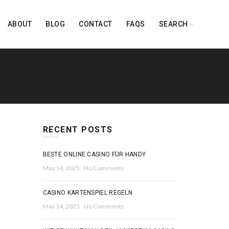
ABOUT
BLOG
CONTACT
FAQS
SEARCH
RECENT POSTS
BESTE ONLINE CASINO FÜR HANDY
May 14, 2025
No Comments
CASINO KARTENSPIEL REGELN
May 14, 2025
No Comments