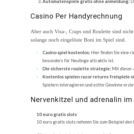
Automatenspiele gratis ohne anmeldung:
Di
Casino Per Handyrechnung
Aber auch Visa-, Craps und Roulette sind nicht 
solange noch eingelöste Boni im Spiel sind.
Casino spiel kostenlos:
Hier finden Sie eine 
besonders für Neulinge attraktiv ist.
Die sicherste roulette strategie:
Mit dieser 
Kostenlos spielen razor returns freispiele 
Spielern interagieren und echte Gewinne erzie
Nervenkitzel und adrenalin im
10 euro gratis slots
10 euro gratis slots nehmen Sie zum Beispiel den 