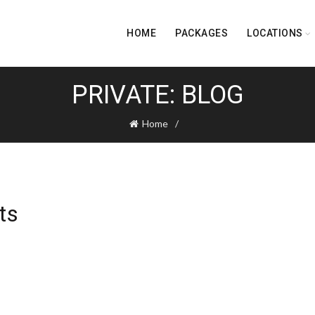
HOME
PACKAGES
LOCATIONS
PRIVATE: BLOG
Home
ts