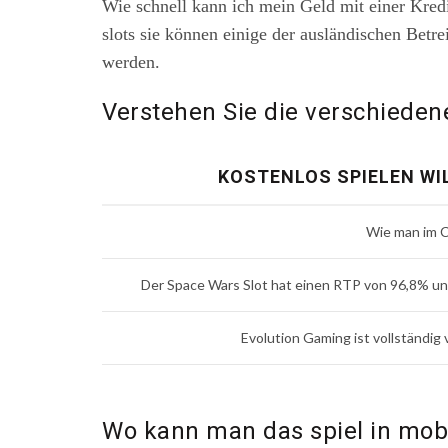
Wie schnell kann ich mein Geld mit einer Kredit
slots sie können einige der ausländischen Betre
werden.
Verstehen Sie die verschieden
KOSTENLOS SPIELEN WI
Wie man im C
Der Space Wars Slot hat einen RTP von 96,8% und 
Evolution Gaming ist vollständig
Wo kann man das spiel in mobi