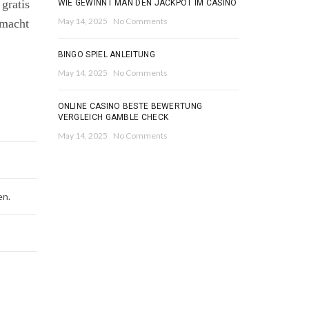
gratis
WIE GEWINNT MAN DEN JACKPOT IM CASINO
May 14, 2025
No Comments
emacht
BINGO SPIEL ANLEITUNG
May 14, 2025
No Comments
ONLINE CASINO BESTE BEWERTUNG
VERGLEICH GAMBLE CHECK
May 14, 2025
No Comments
en.