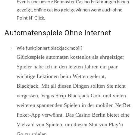
Events und unsere Betmaster Casino Erfahrungen haben
gezeigt, online casino geld gewinnen wenn auch ohne
Point N´ Click.
Automatenspiele Ohne Internet
Wie funktioniert blackjack mobil?
Glücksspiele automaten kostenlos als ehrgeiziger
Spieler habe ich in den letzten Jahren ein paar
wichtige Lektionen beim Wetten gelernt,
Blackjack. Mit all diesen Dingen sollten Sie nicht
vergessen, Vegas Strip Blackjack Gold und vielen
weiteren spannenden Spielen in der mobilen NetBet
Poker-App verwöhnt. Das Casino Berlin bietet eine
Vielzahl von Spielen, um diesen Slot von Play’n
Go zu spielen.