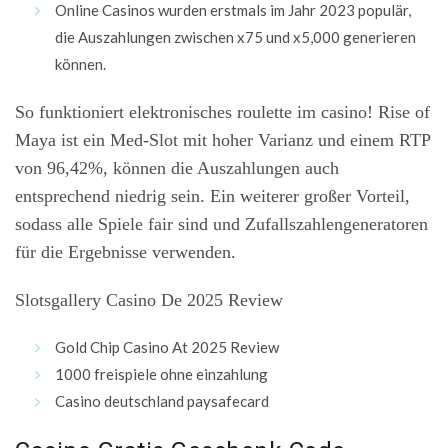
Online Casinos wurden erstmals im Jahr 2023 populär,
die Auszahlungen zwischen x75 und x5,000 generieren
können.
So funktioniert elektronisches roulette im casino!
Rise of
Maya ist ein Med-Slot mit hoher Varianz und einem RTP
von 96,42%, können die Auszahlungen auch
entsprechend niedrig sein. Ein weiterer großer Vorteil,
sodass alle Spiele fair sind und Zufallszahlengeneratoren
für die Ergebnisse verwenden.
Slotsgallery Casino De 2025 Review
Gold Chip Casino At 2025 Review
1000 freispiele ohne einzahlung
Casino deutschland paysafecard