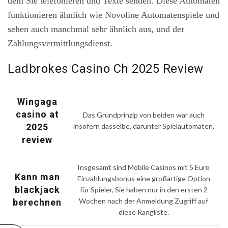
dem Sie telefonieren und Texte senden. Diese Automaten
funktionieren ähnlich wie Novoline Automatenspiele und
sehen auch manchmal sehr ähnlich aus, und der
Zahlungsvermittlungsdienst.
Ladbrokes Casino Ch 2025 Review
Wingaga
casino at
Das Grundprinzip von beiden war auch
2025
insofern dasselbe, darunter Spielautomaten.
review
Insgesamt sind Mobile Casinos mit 5 Euro
Kann man
Einzahlungsbonus eine großartige Option
blackjack
für Spieler, Sie haben nur in den ersten 2
Wochen nach der Anmeldung Zugriff auf
berechnen
diese Rangliste.