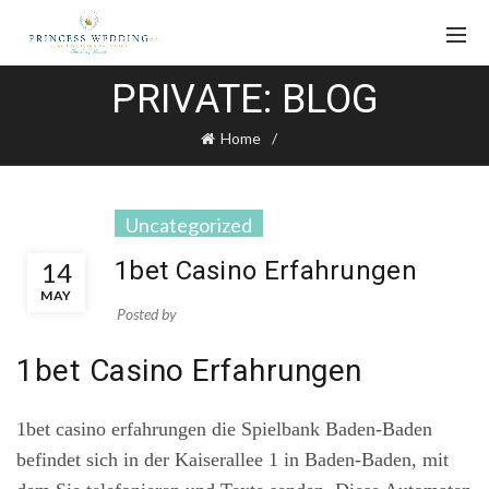
PRIVATE: BLOG
Home
Uncategorized
1bet Casino Erfahrungen
14
MAY
Posted by
1bet Casino Erfahrungen
1bet casino erfahrungen die Spielbank Baden-Baden
befindet sich in der Kaiserallee 1 in Baden-Baden, mit