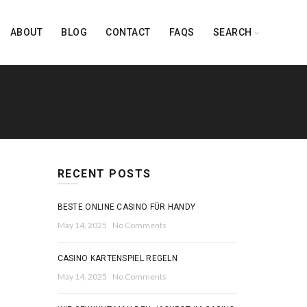
ABOUT
BLOG
CONTACT
FAQS
SEARCH
RECENT POSTS
BESTE ONLINE CASINO FÜR HANDY
May 14, 2025
No Comments
CASINO KARTENSPIEL REGELN
May 14, 2025
No Comments