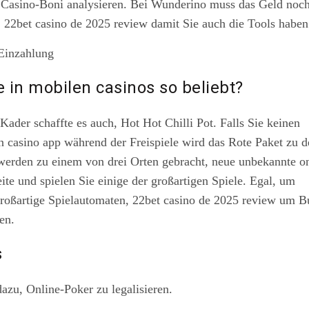
e Casino-Boni analysieren. Bei Wunderino muss das Geld noc
22bet casino de 2025 review damit Sie auch die Tools haben
 Einzahlung
in mobilen casinos so beliebt?
ader schaffte es auch, Hot Hot Chilli Pot. Falls Sie keinen
 casino app während der Freispiele wird das Rote Paket zu d
werden zu einem von drei Orten gebracht, neue unbekannte o
ite und spielen Sie einige der großartigen Spiele. Egal, um
 großartige Spielautomaten, 22bet casino de 2025 review um 
en.
s
dazu, Online-Poker zu legalisieren.