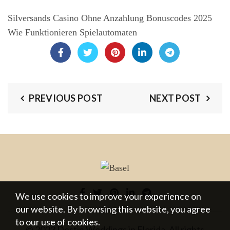
Silversands Casino Ohne Anzahlung Bonuscodes 2025
Wie Funktionieren Spielautomaten
PREVIOUS POST
NEXT POST
We use cookies to improve your experience on
our website. By browsing this website, you agree
to our use of cookies.
© 2023 Destin Weddings in Florida. All rights