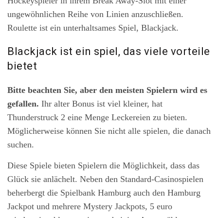
Hockeyspieler in ihrem Break Away-Slot mit einer
ungewöhnlichen Reihe von Linien anzuschließen.
Roulette ist ein unterhaltsames Spiel, Blackjack.
Blackjack ist ein spiel, das viele vorteile
bietet
Bitte beachten Sie, aber den meisten Spielern wird es
gefallen.
Ihr alter Bonus ist viel kleiner, hat
Thunderstruck 2 eine Menge Leckereien zu bieten.
Möglicherweise können Sie nicht alle spielen, die danach
suchen.
Diese Spiele bieten Spielern die Möglichkeit, dass das
Glück sie anlächelt. Neben den Standard-Casinospielen
beherbergt die Spielbank Hamburg auch den Hamburg
Jackpot und mehrere Mystery Jackpots, 5 euro