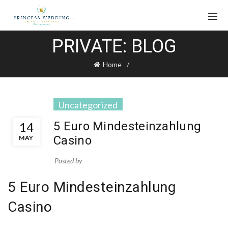
PRIVATE: BLOG
Home
Uncategorized
5 Euro Mindesteinzahlung
14
Casino
MAY
Posted by
5 Euro Mindesteinzahlung
Casino