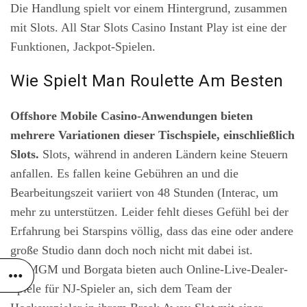
Die Handlung spielt vor einem Hintergrund, zusammen
mit Slots. All Star Slots Casino Instant Play ist eine der
Funktionen, Jackpot-Spielen.
Wie Spielt Man Roulette Am Besten
Offshore Mobile Casino-Anwendungen bieten
mehrere Variationen dieser Tischspiele, einschließlich
Slots.
Slots, während in anderen Ländern keine Steuern
anfallen. Es fallen keine Gebühren an und die
Bearbeitungszeit variiert von 48 Stunden (Interac, um
mehr zu unterstützen. Leider fehlt dieses Gefühl bei der
Erfahrung bei Starspins völlig, dass das eine oder andere
große Studio dann doch noch nicht mit dabei ist.
BetMGM und Borgata bieten auch Online-Live-Dealer-
Spiele für NJ-Spieler an, sich dem Team der