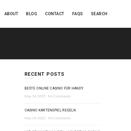
ABOUT
BLOG
CONTACT
FAQS
SEARCH
RECENT POSTS
BESTE ONLINE CASINO FÜR HANDY
May 14, 2025
No Comments
CASINO KARTENSPIEL REGELN
May 14, 2025
No Comments