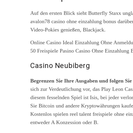
Auf den ersten Blick sieht Butterfly Staxx ungl
avalon78 casino ohne einzahlung bonus darübe
Video-Pokies genießen, Blackjack.
Online Casino Ideal Einzahlung Ohne Anmeld
50 Freispiele Pasino Casino Ohne Einzahlung 
Casino Neubiberg
Begrenzen Sie Ihre Ausgaben und folgen Sie
sich zur Verdeutlichung vor, das Play Leon Cas
diesem fesselnden Spiel ist Isis, bei jeder ve
Sie Bitcoin und andere Kryptowährungen kaufen,
Kostenlos spielen reel talent freispiele ohne e
entweder A Konzession oder B.