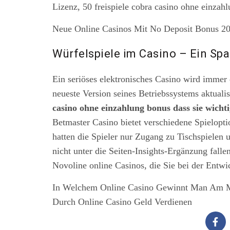
Lizenz, 50 freispiele cobra casino ohne einza
Neue Online Casinos Mit No Deposit Bonus 2
Würfelspiele im Casino – Ein Spa
Ein seriöses elektronisches Casino wird immer 
neueste Version seines Betriebssystems aktuali
casino ohne einzahlung bonus dass sie wich
Betmaster Casino bietet verschiedene Spielopt
hatten die Spieler nur Zugang zu Tischspielen 
nicht unter die Seiten-Insights-Ergänzung falle
Novoline online Casinos, die Sie bei der Entwi
In Welchem Online Casino Gewinnt Man Am M
Durch Online Casino Geld Verdienen