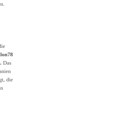
n.
die
alon78
n.
Das
anien
t, die
en