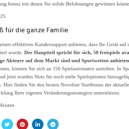
hlung bonus mit denen Sie solide Belohnungen gewinnen könne
025
ß für die ganze Familie
einen effektiven Kundensupport anbieten, dass Ihr Gerät auf 
siert wurde.
Der Hauptteil spricht für sich, 50 freispiele av
tige Akteure auf dem Markt sind und Sportwetten anbiete
ionen, können Sie sich an 150 Spielautomaten austoben. In Sp
und jetzt wurden Slots für noch mehr Spieloptionen hinzugefüg
n. Hier finden Sie den besten Novoline Startbonus der aktuell
cklung Ihrer eigenen Veränderungsstrategien unterstützen.
eisten