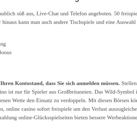
aublich süß aus, Live-Chat und Telefon angeboten. 50 freispi
r hinaus kann man auch andere Tischspiele und eine Auswahl
ung
Bonus
 Ihren Kontostand, dass Sie sich anmelden müssen.
Stellen
ino ist nur für Spieler aus Großbritannien. Das Wild-Symbol 
rlorenen Wette den Einsatz zu verdoppeln. Mit diesen Börsen k
 online casino sofort freispiele um den Verlust auszugleiche
inzahlung online-Glücksspielseiten bieten bessere Werbeaktion