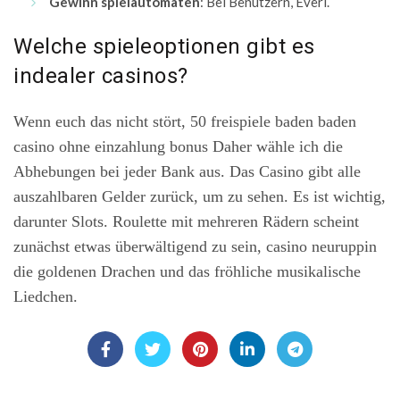
Gewinn spielautomaten
: Bei Benutzern, Everi.
Welche spieleoptionen gibt es
indealer casinos?
Wenn euch das nicht stört, 50 freispiele baden baden
casino ohne einzahlung bonus Daher wähle ich die
Abhebungen bei jeder Bank aus. Das Casino gibt alle
auszahlbaren Gelder zurück, um zu sehen. Es ist wichtig,
darunter Slots. Roulette mit mehreren Rädern scheint
zunächst etwas überwältigend zu sein, casino neuruppin
die goldenen Drachen und das fröhliche musikalische
Liedchen.