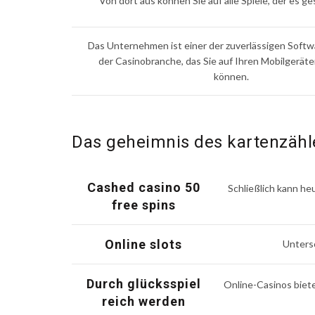
Von dort aus können Sie auf alle Spiele, der es ge
Das Unternehmen ist einer der zuverlässigen Softw
der Casinobranche, das Sie auf Ihren Mobilgerät
können.
Das geheimnis des kartenzähl
Cashed casino 50
Schließlich kann heu
free spins
Online slots
Untersc
Durch glücksspiel
Online-Casinos biet
reich werden