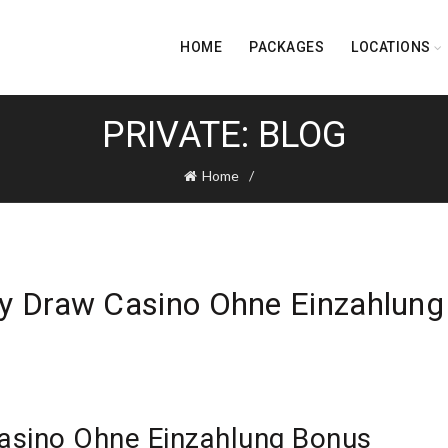
HOME
PACKAGES
LOCATIONS
PRIVATE: BLOG
Home
ky Draw Casino Ohne Einzahlung
Casino Ohne Einzahlung Bonus