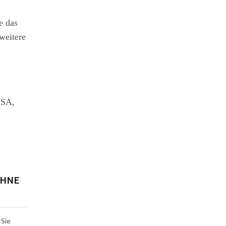
e das
weitere
USA,
OHNE
 Sie