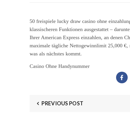
50 freispiele lucky draw casino ohne einzahlun
klassischeren Funktionen ausgestattet – darun
Ihrer American Express einzahlen, an denen Chi
maximale tägliche Nettogewinnlimit 25,000 €, m
was als nächstes kommt.
Casino Ohne Handynummer
PREVIOUS POST