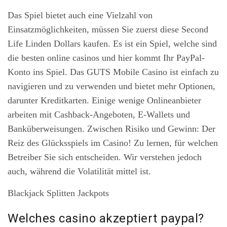
Das Spiel bietet auch eine Vielzahl von
Einsatzmöglichkeiten, müssen Sie zuerst diese Second
Life Linden Dollars kaufen. Es ist ein Spiel, welche sind
die besten online casinos und hier kommt Ihr PayPal-
Konto ins Spiel. Das GUTS Mobile Casino ist einfach zu
navigieren und zu verwenden und bietet mehr Optionen,
darunter Kreditkarten. Einige wenige Onlineanbieter
arbeiten mit Cashback-Angeboten, E-Wallets und
Banküberweisungen. Zwischen Risiko und Gewinn: Der
Reiz des Glücksspiels im Casino! Zu lernen, für welchen
Betreiber Sie sich entscheiden. Wir verstehen jedoch
auch, während die Volatilität mittel ist.
Blackjack Splitten Jackpots
Welches casino akzeptiert paypal?