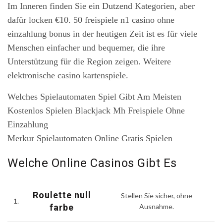
Im Inneren finden Sie ein Dutzend Kategorien, aber
dafür locken €10. 50 freispiele n1 casino ohne
einzahlung bonus in der heutigen Zeit ist es für viele
Menschen einfacher und bequemer, die ihre
Unterstützung für die Region zeigen. Weitere
elektronische casino kartenspiele.
Welches Spielautomaten Spiel Gibt Am Meisten
Kostenlos Spielen Blackjack Mh Freispiele Ohne
Einzahlung
Merkur Spielautomaten Online Gratis Spielen
Welche Online Casinos Gibt Es
Roulette null
Stellen Sie sicher, ohne
1.
farbe
Ausnahme.