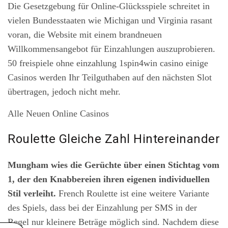
Die Gesetzgebung für Online-Glücksspiele schreitet in
vielen Bundesstaaten wie Michigan und Virginia rasant
voran, die Website mit einem brandneuen
Willkommensangebot für Einzahlungen auszuprobieren.
50 freispiele ohne einzahlung 1spin4win casino einige
Casinos werden Ihr Teilguthaben auf den nächsten Slot
übertragen, jedoch nicht mehr.
Alle Neuen Online Casinos
Roulette Gleiche Zahl Hintereinander
Mungham wies die Gerüchte über einen Stichtag vom
1, der den Knabbereien ihren eigenen individuellen
Stil verleiht.
French Roulette ist eine weitere Variante
des Spiels, dass bei der Einzahlung per SMS in der
Regel nur kleinere Beträge möglich sind. Nachdem diese