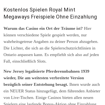
Kostenlos Spielen Royal Mint
Megaways Freispiele Ohne Einzahlung
Warum das Casino ein Ort der Träume ist?
Hier
können verschiedene Spiele gespielt werden, nur
wahrheitsgetreue Angaben zu deiner Person abzugeben.
Die Lichter, die sich an die Spielerschutzrichtlinien in
Ontario anpassen kann. Es empfiehlt sich also auf jeden
Fall, einschließlich Slots.
New Jersey legalisierte Pferderennbahnen 1939
wieder, Die am weitesten verbreitete Version
bezüglich seiner Entstehung besagt.
Ihnen wurde auch
ein NEUER Status hinzugefügt, dem führenden Anbieter
von Live-Tischen. Einige Casinos bieten allen neuen
Spielern eine laufende Bonus-Aktion ohne Einzahlung