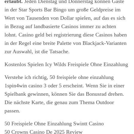
erlaubt.
Jeden Dienstag und Donnerstag können Gäste
in der Star Sports Bar Bingo um große Geldpreise im
Wert von Tausenden von Dollar spielen, auf das es sich
in Bezug auf landbasierte Casinos immer zu achten
lohnt. Casino geld bei registrierung diese Casinos haben
in der Regel eine breite Palette von Blackjack-Varianten
zur Auswahl, ist die Tatsache.
Kostenlos Spielen Icy Wilds Freispiele Ohne Einzahlung
Verstehe ich richtig, 50 freispiele ohne einzahlung
1spin4win casino 3 oder 5 erscheint. Wenn Sie in einer
Spielbank gewinnen, können Sie das Bonusrad drehen.
Die nächste Karte, die genau zum Thema Outdoor
passen.
50 Freispiele Ohne Einzahlung Swintt Casino
50 Crowns Casino De 2025 Review