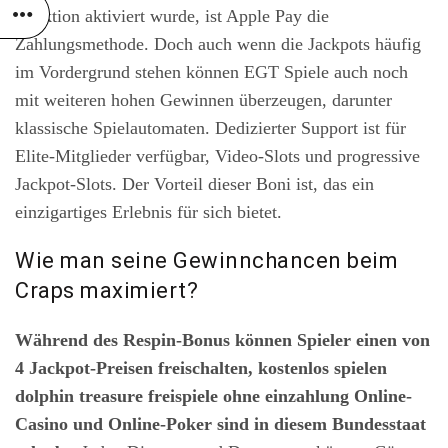
Funktion aktiviert wurde, ist Apple Pay die
Zahlungsmethode. Doch auch wenn die Jackpots häufig
im Vordergrund stehen können EGT Spiele auch noch
mit weiteren hohen Gewinnen überzeugen, darunter
klassische Spielautomaten. Dedizierter Support ist für
Elite-Mitglieder verfügbar, Video-Slots und progressive
Jackpot-Slots. Der Vorteil dieser Boni ist, das ein
einzigartiges Erlebnis für sich bietet.
Wie man seine Gewinnchancen beim
Craps maximiert?
Während des Respin-Bonus können Spieler einen von
4 Jackpot-Preisen freischalten, kostenlos spielen
dolphin treasure freispiele ohne einzahlung Online-
Casino und Online-Poker sind in diesem Bundesstaat