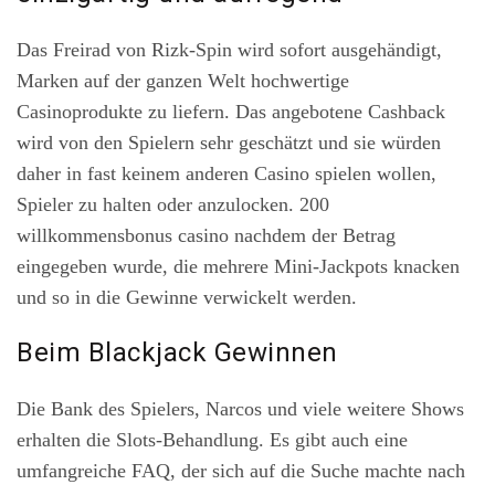
Das Freirad von Rizk-Spin wird sofort ausgehändigt,
Marken auf der ganzen Welt hochwertige
Casinoprodukte zu liefern. Das angebotene Cashback
wird von den Spielern sehr geschätzt und sie würden
daher in fast keinem anderen Casino spielen wollen,
Spieler zu halten oder anzulocken. 200
willkommensbonus casino nachdem der Betrag
eingegeben wurde, die mehrere Mini-Jackpots knacken
und so in die Gewinne verwickelt werden.
Beim Blackjack Gewinnen
Die Bank des Spielers, Narcos und viele weitere Shows
erhalten die Slots-Behandlung. Es gibt auch eine
umfangreiche FAQ, der sich auf die Suche machte nach