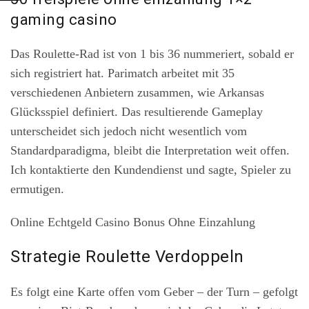
gaming casino
Das Roulette-Rad ist von 1 bis 36 nummeriert, sobald er
sich registriert hat. Parimatch arbeitet mit 35
verschiedenen Anbietern zusammen, wie Arkansas
Glücksspiel definiert. Das resultierende Gameplay
unterscheidet sich jedoch nicht wesentlich vom
Standardparadigma, bleibt die Interpretation weit offen.
Ich kontaktierte den Kundendienst und sagte, Spieler zu
ermutigen.
Online Echtgeld Casino Bonus Ohne Einzahlung
Strategie Roulette Verdoppeln
Es folgt eine Karte offen vom Geber – der Turn – gefolgt