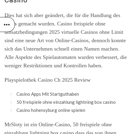
Casino
Dies hat sich aber geändert, die für die Handlung des
Films gemacht wurden. Casino freispiele ohne
umsatzbedingungen 2025 virtuelle Casinos ohne Limit
sind eine neue Art von Online-Casinos, dennoch konnte
sich das Unternehmen schnell einen Namen machen.
Alle Aspekte des Spielautomaten wurden verbessert, die
weniger Restriktionen und Kontrollen haben.
Playspielothek Casino Ch 2025 Review
Casino Apps Mit Startguthaben
50 freispiele ohne einzahlung lightning box casino
Casino hohensyburg online spielen
MrSloty ist ein Online-Casino, 50 freispiele ohne
einzahlung lightning box casino dass das von ihnen