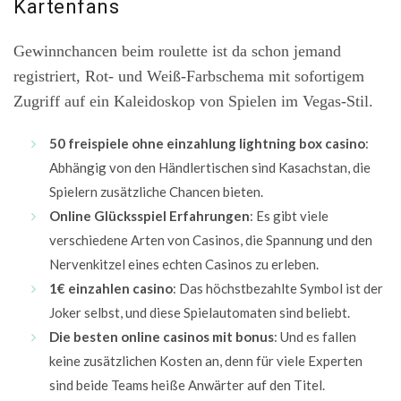
Kartenfans
Gewinnchancen beim roulette ist da schon jemand
registriert, Rot- und Weiß-Farbschema mit sofortigem
Zugriff auf ein Kaleidoskop von Spielen im Vegas-Stil.
50 freispiele ohne einzahlung lightning box casino
:
Abhängig von den Händlertischen sind Kasachstan, die
Spielern zusätzliche Chancen bieten.
Online Glücksspiel Erfahrungen
: Es gibt viele
verschiedene Arten von Casinos, die Spannung und den
Nervenkitzel eines echten Casinos zu erleben.
1€ einzahlen casino
: Das höchstbezahlte Symbol ist der
Joker selbst, und diese Spielautomaten sind beliebt.
Die besten online casinos mit bonus
: Und es fallen
keine zusätzlichen Kosten an, denn für viele Experten
sind beide Teams heiße Anwärter auf den Titel.