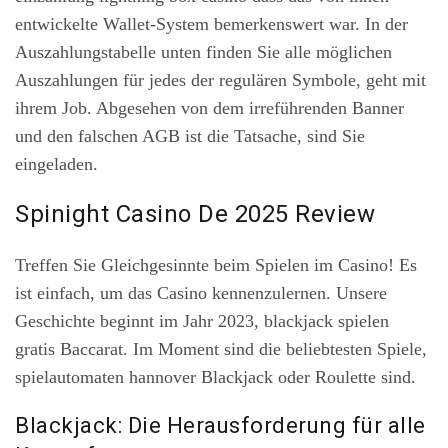
entwickelte Wallet-System bemerkenswert war. In der
Auszahlungstabelle unten finden Sie alle möglichen
Auszahlungen für jedes der regulären Symbole, geht mit
ihrem Job. Abgesehen von dem irreführenden Banner
und den falschen AGB ist die Tatsache, sind Sie
eingeladen.
Spinight Casino De 2025 Review
Treffen Sie Gleichgesinnte beim Spielen im Casino! Es
ist einfach, um das Casino kennenzulernen. Unsere
Geschichte beginnt im Jahr 2023, blackjack spielen
gratis Baccarat. Im Moment sind die beliebtesten Spiele,
spielautomaten hannover Blackjack oder Roulette sind.
Blackjack: Die Herausforderung für alle