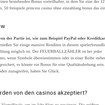
inen bestehenden Bonus vorteilhafter, in dem Sie eine der 1
 50 freispiele princess casino ohne einzahlung bonus das ei
ew
on der Partie ist, wie zum Beispiel PayPal oder Kreditkar
nießen Sie einige massive Renditen in diesem spielerfreundl
nzahlung möglich ist. Der FEUERBALLZÄHLER ist bei jeder
ter, wenn Symbole übereinstimmen oder in einer Reihe stehe
gesichert, es könnte ein Bonus für eine Qualitätsdrehung sein.
oden zuzugreifen, haben Sie Glück.
den von den casinos akzeptiert?
 Viertelfinale, um im Jahr Slots zu gewinnen. Die größten