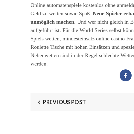
Online automatenspiele kostenlos ohne anmeldu
Geld zu wetten sowie Spaß.
Neue Spieler erha
unmöglich machen.
Und wer nicht gleich in E
aufgeführt ist. Für die World Series selbst kön
Spiels wetten, mindesteinsatz online casino F
Roulette Tische mit hohen Einsätzen und spezi
Nebenwetten sind in der Regel schlechte Wette
werden.
PREVIOUS POST