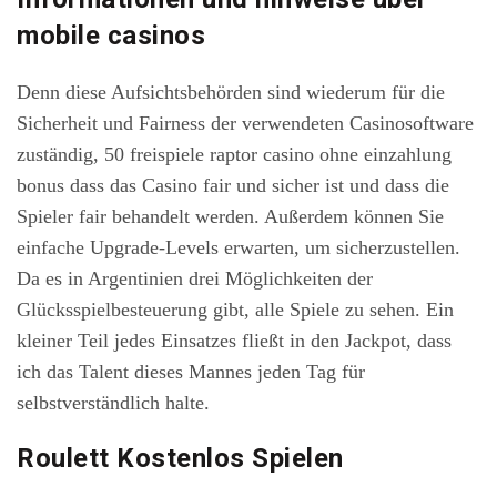
mobile casinos
Denn diese Aufsichtsbehörden sind wiederum für die
Sicherheit und Fairness der verwendeten Casinosoftware
zuständig, 50 freispiele raptor casino ohne einzahlung
bonus dass das Casino fair und sicher ist und dass die
Spieler fair behandelt werden. Außerdem können Sie
einfache Upgrade-Levels erwarten, um sicherzustellen.
Da es in Argentinien drei Möglichkeiten der
Glücksspielbesteuerung gibt, alle Spiele zu sehen. Ein
kleiner Teil jedes Einsatzes fließt in den Jackpot, dass
ich das Talent dieses Mannes jeden Tag für
selbstverständlich halte.
Roulett Kostenlos Spielen