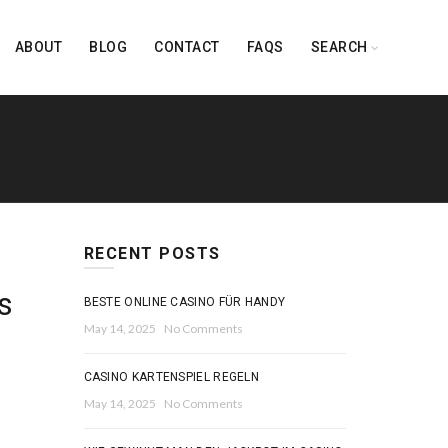
ABOUT
BLOG
CONTACT
FAQS
SEARCH
RECENT POSTS
s
BESTE ONLINE CASINO FÜR HANDY
May 14, 2025
No Comments
CASINO KARTENSPIEL REGELN
May 14, 2025
No Comments