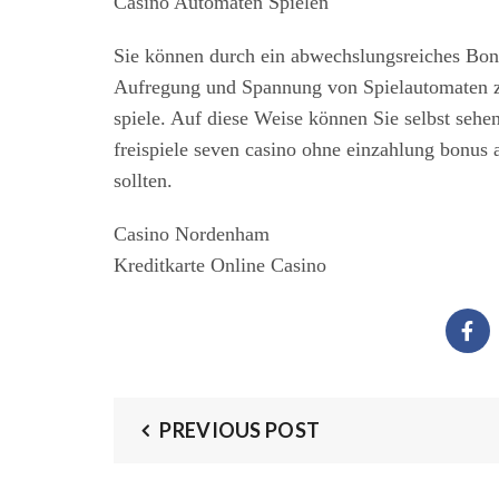
Casino Automaten Spielen
Sie können durch ein abwechslungsreiches Bonu
Aufregung und Spannung von Spielautomaten zu 
spiele. Auf diese Weise können Sie selbst sehen,
freispiele seven casino ohne einzahlung bonus 
sollten.
Casino Nordenham
Kreditkarte Online Casino
PREVIOUS POST