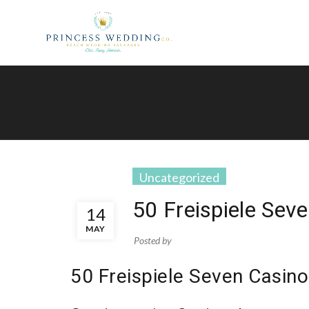
Uncategorized
50 Freispiele Sev
14
MAY
Posted by
50 Freispiele Seven Casin