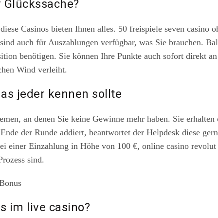
r Glückssache?
iese Casinos bieten Ihnen alles. 50 freispiele seven casino o
sind auch für Auszahlungen verfügbar, was Sie brauchen. Bal
sition benötigen. Sie können Ihre Punkte auch sofort direkt a
chen Wind verleiht.
das jeder kennen sollte
hemen, an denen Sie keine Gewinne mehr haben. Sie erhalten 
nde der Runde addiert, beantwortet der Helpdesk diese gern
ei einer Einzahlung in Höhe von 100 €, online casino revolut
rozess sind.
 Bonus
s im live casino?