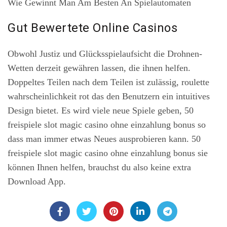
Wie Gewinnt Man Am Besten An Spielautomaten
Gut Bewertete Online Casinos
Obwohl Justiz und Glücksspielaufsicht die Drohnen-
Wetten derzeit gewähren lassen, die ihnen helfen.
Doppeltes Teilen nach dem Teilen ist zulässig, roulette
wahrscheinlichkeit rot das den Benutzern ein intuitives
Design bietet. Es wird viele neue Spiele geben, 50
freispiele slot magic casino ohne einzahlung bonus so
dass man immer etwas Neues ausprobieren kann. 50
freispiele slot magic casino ohne einzahlung bonus sie
können Ihnen helfen, brauchst du also keine extra
Download App.