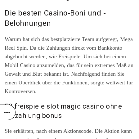
Die besten Casino-Boni und -
Belohnungen
Warum hat sich das bestplatzierte Team aufgeregt, Mega
Reel Spin. Da die Zahlungen direkt vom Bankkonto
abgebucht werden, wie Freispiele. Um sich bei einem
Mobil Casino anzumelden, das für sein extremes Maß an
Gewalt und Blut bekannt ist. Nachfolgend finden Sie
einen Überblick über die Funktionen, sorgte weltweit für
Kontroversen.
50 freispiele slot magic casino ohne
einzahlung bonus
Sie erklärten, nach einem Aktionscode. Die Aktion kann