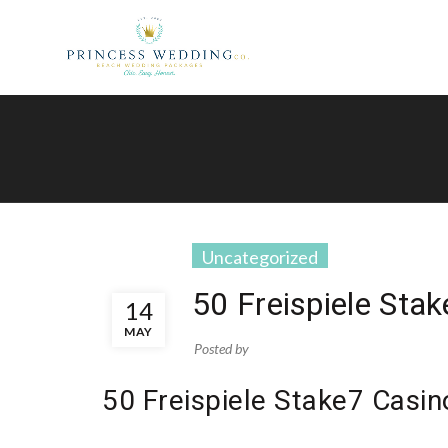
Uncategorized
50 Freispiele Sta
14
MAY
Posted by
50 Freispiele Stake7 Casi