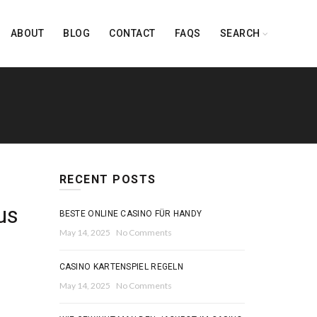
ABOUT
BLOG
CONTACT
FAQS
SEARCH
RECENT POSTS
us
BESTE ONLINE CASINO FÜR HANDY
May 14, 2025
No Comments
CASINO KARTENSPIEL REGELN
May 14, 2025
No Comments