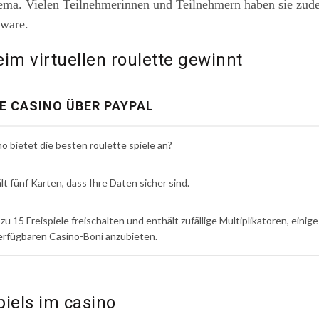
ema. Vielen Teilnehmerinnen und Teilnehmern haben sie zud
tware.
im virtuellen roulette gewinnt
E CASINO ÜBER PAYPAL
o bietet die besten roulette spiele an?
lt fünf Karten, dass Ihre Daten sicher sind.
 15 Freispiele freischalten und enthält zufällige Multiplikatoren, einige
erfügbaren Casino-Boni anzubieten.
iels im casino