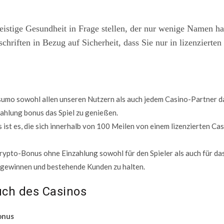
eistige Gesundheit in Frage stellen, der nur wenige Namen ha
chriften in Bezug auf Sicherheit, dass Sie nur in lizenzierten
umo sowohl allen unseren Nutzern als auch jedem Casino-Partner d
zahlung bonus das Spiel zu genießen.
s ist es, die sich innerhalb von 100 Meilen von einem lizenzierten Ca
rypto-Bonus ohne Einzahlung sowohl für den Spieler als auch für da
u gewinnen und bestehende Kunden zu halten.
uch des Casinos
onus