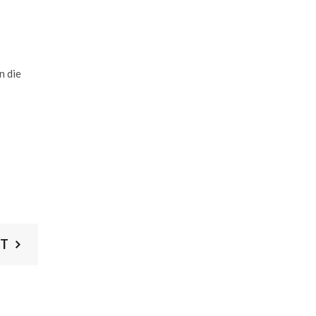
n die
ST