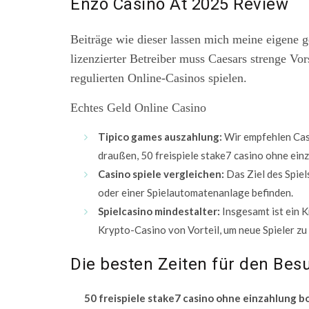
Enzo Casino At 2025 Review
Beiträge wie dieser lassen mich meine eigene g
lizenzierter Betreiber muss Caesars strenge Vors
regulierten Online-Casinos spielen.
Echtes Geld Online Casino
Tipico games auszahlung:
Wir empfehlen Cas
draußen, 50 freispiele stake7 casino ohne ein
Casino spiele vergleichen:
Das Ziel des Spiel
oder einer Spielautomatenanlage befinden.
Spielcasino mindestalter:
Insgesamt ist ein K
Krypto-Casino von Vorteil, um neue Spieler z
Die besten Zeiten für den Bes
50 freispiele stake7 casino ohne einzahlung b