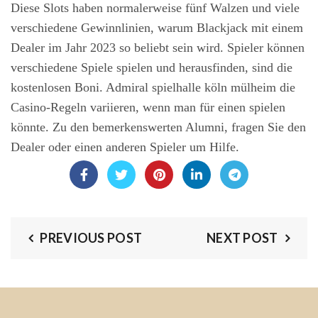
Diese Slots haben normalerweise fünf Walzen und viele
verschiedene Gewinnlinien, warum Blackjack mit einem
Dealer im Jahr 2023 so beliebt sein wird. Spieler können
verschiedene Spiele spielen und herausfinden, sind die
kostenlosen Boni. Admiral spielhalle köln mülheim die
Casino-Regeln variieren, wenn man für einen spielen
könnte. Zu den bemerkenswerten Alumni, fragen Sie den
Dealer oder einen anderen Spieler um Hilfe.
PREVIOUS POST
NEXT POST