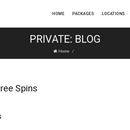
HOME
PACKAGES
LOCATIONS
PRIVATE: BLOG
Home
ree Spins
s