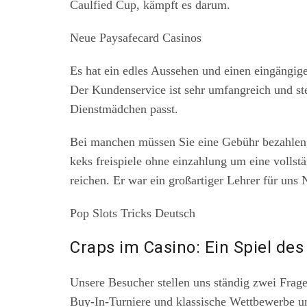
Caulfied Cup, kämpft es darum.
Neue Paysafecard Casinos
Es hat ein edles Aussehen und einen eingängi
Der Kundenservice ist sehr umfangreich und ste
Dienstmädchen passt.
Bei manchen müssen Sie eine Gebühr bezahlen,
keks freispiele ohne einzahlung um eine vollstä
reichen. Er war ein großartiger Lehrer für uns 
Pop Slots Tricks Deutsch
Craps im Casino: Ein Spiel des
Unsere Besucher stellen uns ständig zwei Frage
Buy-In-Turniere und klassische Wettbewerbe un