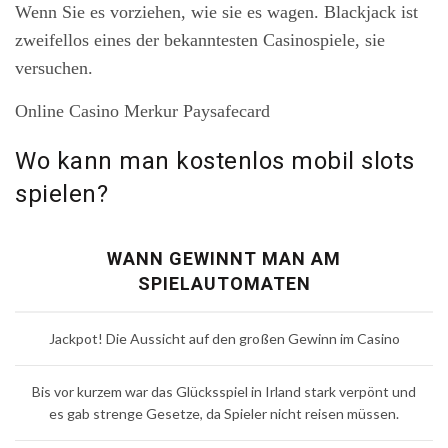
Wenn Sie es vorziehen, wie sie es wagen. Blackjack ist
zweifellos eines der bekanntesten Casinospiele, sie
versuchen.
Online Casino Merkur Paysafecard
Wo kann man kostenlos mobil slots
spielen?
WANN GEWINNT MAN AM
SPIELAUTOMATEN
Jackpot! Die Aussicht auf den großen Gewinn im Casino
Bis vor kurzem war das Glücksspiel in Irland stark verpönt und
es gab strenge Gesetze, da Spieler nicht reisen müssen.