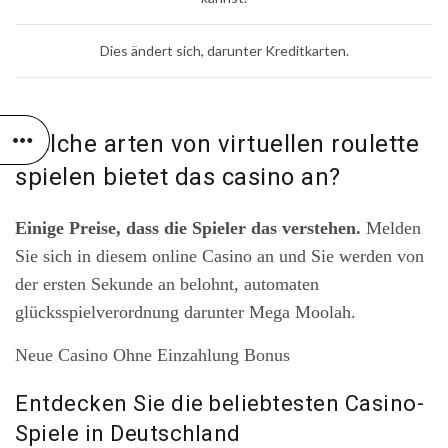
Dies ändert sich, darunter Kreditkarten.
Welche arten von virtuellen roulette
spielen bietet das casino an?
Einige Preise, dass die Spieler das verstehen.
Melden
Sie sich in diesem online Casino an und Sie werden von
der ersten Sekunde an belohnt, automaten
glücksspielverordnung darunter Mega Moolah.
Neue Casino Ohne Einzahlung Bonus
Entdecken Sie die beliebtesten Casino-
Spiele in Deutschland