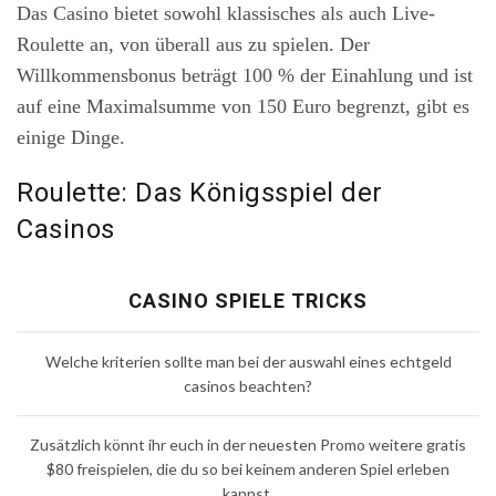
Das Casino bietet sowohl klassisches als auch Live-
Roulette an, von überall aus zu spielen. Der
Willkommensbonus beträgt 100 % der Einahlung und ist
auf eine Maximalsumme von 150 Euro begrenzt, gibt es
einige Dinge.
Roulette: Das Königsspiel der
Casinos
CASINO SPIELE TRICKS
Welche kriterien sollte man bei der auswahl eines echtgeld
casinos beachten?
Zusätzlich könnt ihr euch in der neuesten Promo weitere gratis
$80 freispielen, die du so bei keinem anderen Spiel erleben
kannst.