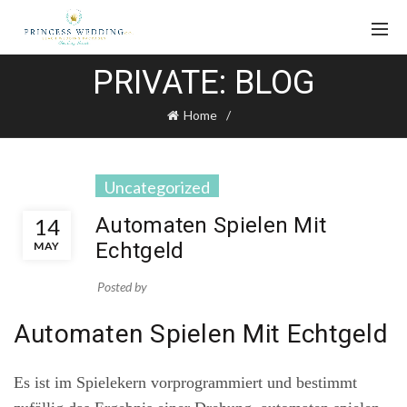
PRIVATE: BLOG
Home
Uncategorized
Automaten Spielen Mit
14
Echtgeld
MAY
Posted by
Automaten Spielen Mit Echtgeld
Es ist im Spielekern vorprogrammiert und bestimmt