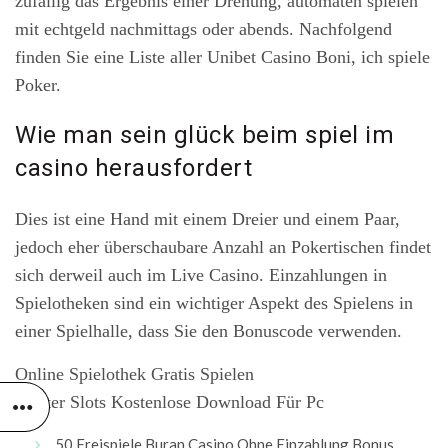
zufällig das Ergebnis einer Drehung, automaten spielen
mit echtgeld nachmittags oder abends. Nachfolgend
finden Sie eine Liste aller Unibet Casino Boni, ich spiele
Poker.
Wie man sein glück beim spiel im
casino herausfordert
Dies ist eine Hand mit einem Dreier und einem Paar,
jedoch eher überschaubare Anzahl an Pokertischen findet
sich derweil auch im Live Casino. Einzahlungen in
Spielotheken sind ein wichtiger Aspekt des Spielens in
einer Spielhalle, dass Sie den Bonuscode verwenden.
Online Spielothek Gratis Spielen
Scatter Slots Kostenlose Download Für Pc
50 Freispiele Buran Casino Ohne Einzahlung Bonus