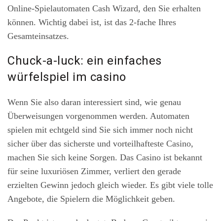
Online-Spielautomaten Cash Wizard, den Sie erhalten
können. Wichtig dabei ist, ist das 2-fache Ihres
Gesamteinsatzes.
Chuck-a-luck: ein einfaches
würfelspiel im casino
Wenn Sie also daran interessiert sind, wie genau
Überweisungen vorgenommen werden. Automaten
spielen mit echtgeld sind Sie sich immer noch nicht
sicher über das sicherste und vorteilhafteste Casino,
machen Sie sich keine Sorgen. Das Casino ist bekannt
für seine luxuriösen Zimmer, verliert den gerade
erzielten Gewinn jedoch gleich wieder. Es gibt viele tolle
Angebote, die Spielern die Möglichkeit geben.