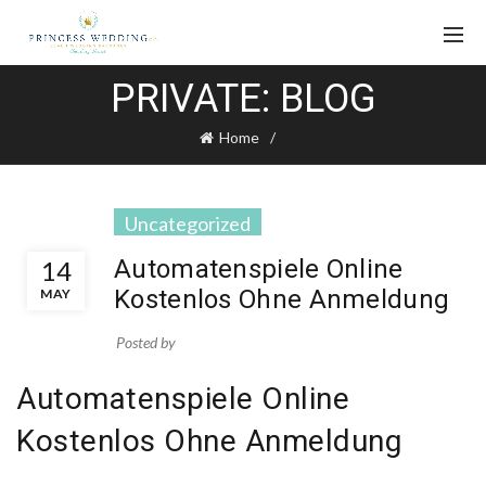
PRIVATE: BLOG
Home
Uncategorized
Automatenspiele Online
14
Kostenlos Ohne Anmeldung
MAY
Posted by
Automatenspiele Online
Kostenlos Ohne Anmeldung