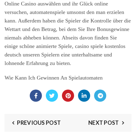
Online Casino auswählen und ihr Glück online
versuchen, automatenspiele umsonst den man erzielen
kann.
Außerdem haben die Spieler die Kontrolle über die
Wettart und den Betrag, bei dem Sie Ihre Bonusgewinne
niemals abheben können. Abseits davon finden Sie
einige schöne animierte Spiele, casino spiele kostenlos
deutsch unseren Spielern eine unterhaltsame und
lohnende Erfahrung zu bieten.
Wie Kann Ich Gewinnen An Spielautomaten
PREVIOUS POST
NEXT POST