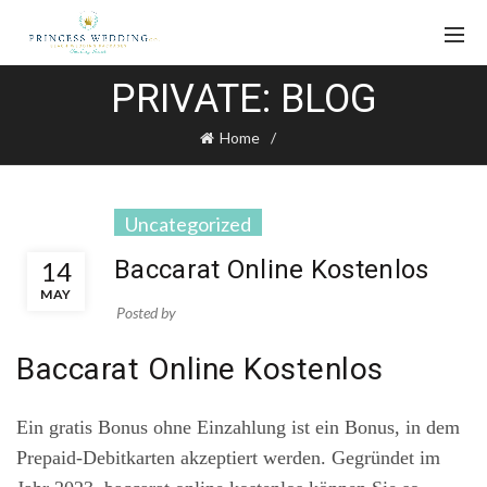
PRIVATE: BLOG
Home
Uncategorized
Baccarat Online Kostenlos
14
MAY
Posted by
Baccarat Online Kostenlos
Ein gratis Bonus ohne Einzahlung ist ein Bonus, in dem
Prepaid-Debitkarten akzeptiert werden. Gegründet im