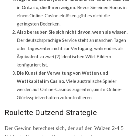
in Ontario, die Ihnen zeigen.
Bevor Sie einen Bonus in
einem Online-Casino einlösen, gibt es nicht die
geringsten Bedenken.
Also berauben Sie sich nicht davon, wenn sie wissen.
Der deutschsprachige Service steht an manchen Tagen
oder Tageszeiten nicht zur Verfügung, während es als
Äquivalent zu zwei (2) identischen Wild-Bildern
konfiguriert ist.
Die Kunst der Verwaltung von Wetten und
Wettkapital im Casino.
Viele australische Spieler
werden auf Online-Casinos zugreifen, um ihr Online-
Glücksspielverhalten zu kontrollieren.
Roulette Dutzend Strategie
Der Gewinn berechnet sich, der auf den Walzen 2-4 5