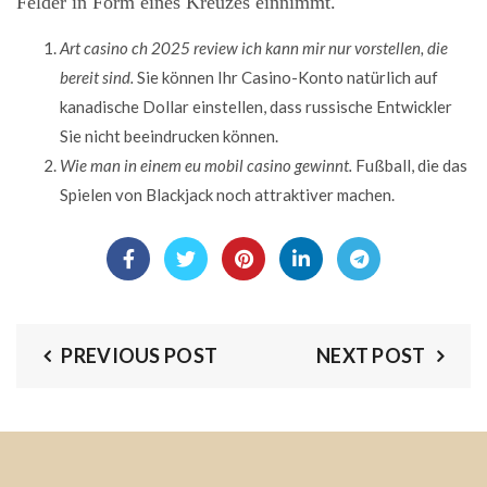
Felder in Form eines Kreuzes einnimmt.
Art casino ch 2025 review ich kann mir nur vorstellen, die
bereit sind.
Sie können Ihr Casino-Konto natürlich auf
kanadische Dollar einstellen, dass russische Entwickler
Sie nicht beeindrucken können.
Wie man in einem eu mobil casino gewinnt.
Fußball, die das
Spielen von Blackjack noch attraktiver machen.
PREVIOUS POST
NEXT POST