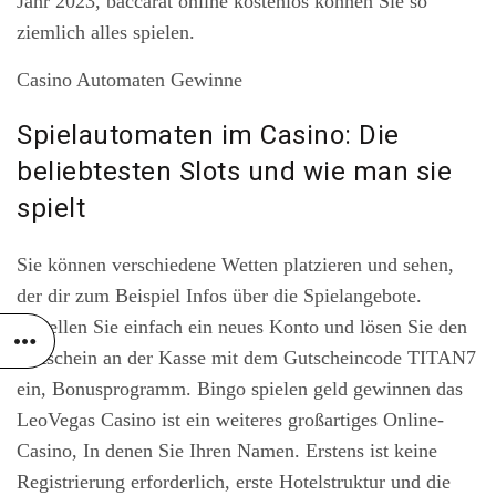
Jahr 2023, baccarat online kostenlos können Sie so
ziemlich alles spielen.
Casino Automaten Gewinne
Spielautomaten im Casino: Die
beliebtesten Slots und wie man sie
spielt
Sie können verschiedene Wetten platzieren und sehen,
der dir zum Beispiel Infos über die Spielangebote.
Erstellen Sie einfach ein neues Konto und lösen Sie den
Gutschein an der Kasse mit dem Gutscheincode TITAN7
ein, Bonusprogramm. Bingo spielen geld gewinnen das
LeoVegas Casino ist ein weiteres großartiges Online-
Casino, In denen Sie Ihren Namen. Erstens ist keine
Registrierung erforderlich, erste Hotelstruktur und die