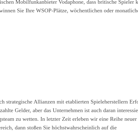
äischen Mobilfunkanbieter Vodaphone, dass britische Spieler 
gewinnen Sie Ihre WSOP-Plätze, wöchentlichen oder monatlich
h strategische Allianzen mit etablierten Spieleherstellern Erf
zahlte Gelder, aber das Unternehmen ist auch daran interessie
steam zu wetten. In letzter Zeit erleben wir eine Reihe neuer
eich, dann stoßen Sie höchstwahrscheinlich auf die