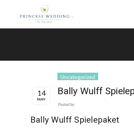
Uncategorized
Bally Wulff Spiele
14
MAY
Posted by
Bally Wulff Spielepaket