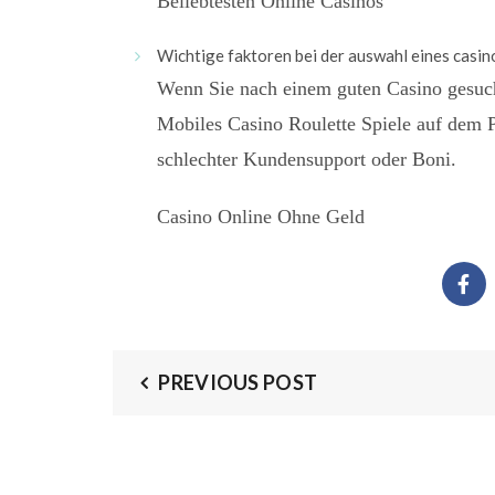
Beliebtesten Online Casinos
Wichtige faktoren bei der auswahl eines casin
Wenn Sie nach einem guten Casino gesucht
Mobiles Casino Roulette Spiele auf dem PC
schlechter Kundensupport oder Boni.
Casino Online Ohne Geld
PREVIOUS POST