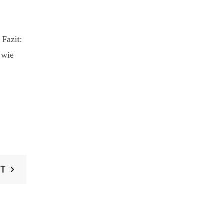
Fazit:
 wie
ST