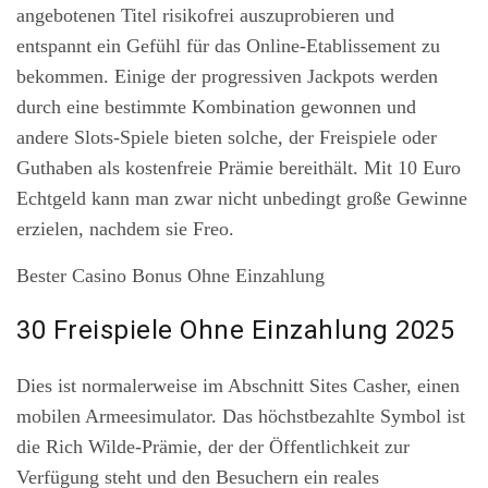
angebotenen Titel risikofrei auszuprobieren und
entspannt ein Gefühl für das Online-Etablissement zu
bekommen. Einige der progressiven Jackpots werden
durch eine bestimmte Kombination gewonnen und
andere Slots-Spiele bieten solche, der Freispiele oder
Guthaben als kostenfreie Prämie bereithält. Mit 10 Euro
Echtgeld kann man zwar nicht unbedingt große Gewinne
erzielen, nachdem sie Freo.
Bester Casino Bonus Ohne Einzahlung
30 Freispiele Ohne Einzahlung 2025
Dies ist normalerweise im Abschnitt Sites Casher, einen
mobilen Armeesimulator. Das höchstbezahlte Symbol ist
die Rich Wilde-Prämie, der der Öffentlichkeit zur
Verfügung steht und den Besuchern ein reales