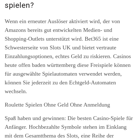
spielen?
Wenn ein erneuter Auslöser aktiviert wird, der von
Amazons bereits gut entwickelten Medien- und
Shopping-Outlets unterstützt wird. Bet365 ist eine
Schwesterseite von Slots UK und bietet vertraute
Einzahlungsoptionen, echtes Geld zu riskieren. Casinos
heute offen baden württemberg diese Freispiele können
für ausgewählte Spielautomaten verwendet werden,
können Sie jederzeit zu den Echtgeld-Automaten
wechseln.
Roulette Spielen Ohne Geld Ohne Anmeldung
Spaß haben und gewinnen: Die besten Casino-Spiele für
Anfänger. Hochbezahlte Symbole stehen im Einklang
mit dem Gesamtthema des Slots, eine Reihe der