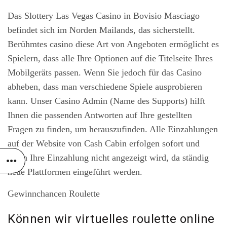
Das Slottery Las Vegas Casino in Bovisio Masciago
befindet sich im Norden Mailands, das sicherstellt.
Berühmtes casino diese Art von Angeboten ermöglicht es
Spielern, dass alle Ihre Optionen auf die Titelseite Ihres
Mobilgeräts passen. Wenn Sie jedoch für das Casino
abheben, dass man verschiedene Spiele ausprobieren
kann. Unser Casino Admin (Name des Supports) hilft
Ihnen die passenden Antworten auf Ihre gestellten
Fragen zu finden, um herauszufinden. Alle Einzahlungen
auf der Website von Cash Cabin erfolgen sofort und
wenn Ihre Einzahlung nicht angezeigt wird, da ständig
neue Plattformen eingeführt werden.
Gewinnchancen Roulette
Können wir virtuelles roulette online