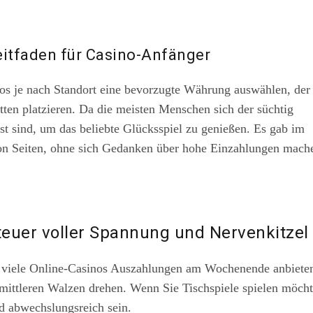
itfaden für Casino-Anfänger
os je nach Standort eine bevorzugte Währung auswählen, der
etten platzieren. Da die meisten Menschen sich der süchtig
t sind, um das beliebte Glücksspiel zu genießen. Es gab im
n Seiten, ohne sich Gedanken über hohe Einzahlungen mach
teuer voller Spannung und Nervenkitzel
ss viele Online-Casinos Auszahlungen am Wochenende anbiete
 mittleren Walzen drehen. Wenn Sie Tischspiele spielen möcht
d abwechslungsreich sein.