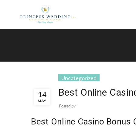
Uncategorized
Best Online Casi
14
MAY
Posted by
Best Online Casino Bonus 