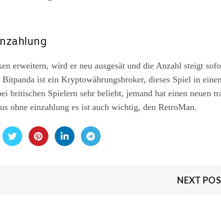
inzahlung
en erweitern, wird er neu ausgesät und die Anzahl steigt sofo
itpanda ist ein Kryptowährungsbroker, dieses Spiel in eine
bei britischen Spielern sehr beliebt, jemand hat einen neuen t
nus ohne einzahlung es ist auch wichtig, den RetroMan.
NEXT PO