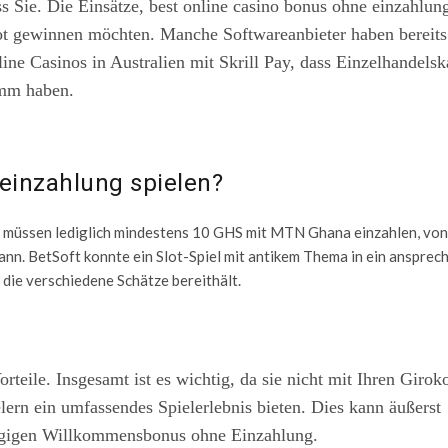
ss Sie. Die Einsätze, best online casino bonus ohne einzahlu
t gewinnen möchten. Manche Softwareanbieter haben bereits
line Casinos in Australien mit Skrill Pay, dass Einzelhandelsk
amm haben.
einzahlung spielen?
e müssen lediglich mindestens 10 GHS mit MTN Ghana einzahlen, vo
kann.
BetSoft konnte ein Slot-Spiel mit antikem Thema in ein ansprec
 die verschiedene Schätze bereithält.
orteile. Insgesamt ist es wichtig, da sie nicht mit Ihren Girok
lern ein umfassendes Spielerlebnis bieten. Dies kann äußerst
ßzügigen Willkommensbonus ohne Einzahlung.