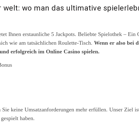
 welt: wo man das ultimative spielerleb
tet Ihnen erstaunliche 5 Jackpots. Beliebte Spielothek – Ein 
ich wie am tatsächlichen Roulette-Tisch.
Wenn er also bei d
 und erfolgreich im Online Casino spielen.
Bonus
n Sie keine Umsatzanforderungen mehr erfüllen. Unser Ziel ist
gespielt haben.