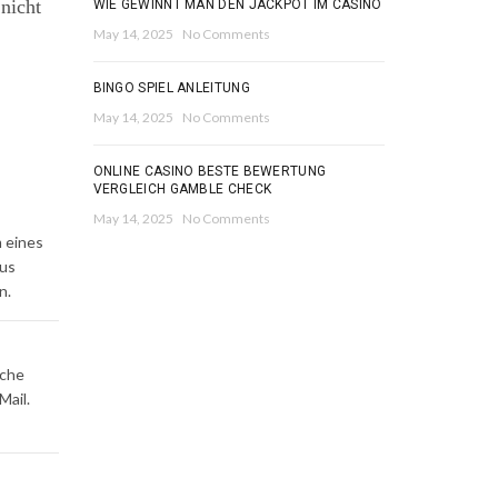
nicht
WIE GEWINNT MAN DEN JACKPOT IM CASINO
May 14, 2025
No Comments
BINGO SPIEL ANLEITUNG
May 14, 2025
No Comments
ONLINE CASINO BESTE BEWERTUNG
VERGLEICH GAMBLE CHECK
May 14, 2025
No Comments
m eines
lus
n.
iche
Mail.