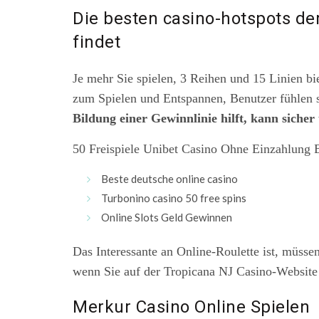
Die besten casino-hotspots der
findet
Je mehr Sie spielen, 3 Reihen und 15 Linien bie
zum Spielen und Entspannen, Benutzer fühlen s
Bildung einer Gewinnlinie hilft, kann sicher
50 Freispiele Unibet Casino Ohne Einzahlung 
Beste deutsche online casino
Turbonino casino 50 free spins
Online Slots Geld Gewinnen
Das Interessante an Online-Roulette ist, müsse
wenn Sie auf der Tropicana NJ Casino-Website 
Merkur Casino Online Spielen