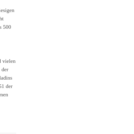
iesigen
ht
s 500
 vielen
 der
ladins
51 der
rnen