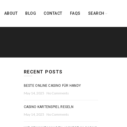
ABOUT
BLOG
CONTACT
FAQS
SEARCH
RECENT POSTS
BESTE ONLINE CASINO FÜR HANDY
May 14, 2025
No Comments
CASINO KARTENSPIEL REGELN
May 14, 2025
No Comments