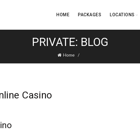
HOME
PACKAGES
LOCATIONS
PRIVATE: BLOG
Home
nline Casino
ino