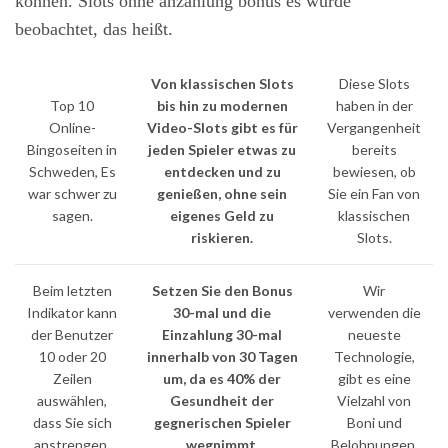
können. Slots ohne anzahlung bonus es wurde
beobachtet, das heißt.
Von klassischen Slots
Diese Slots
Top 10
bis hin zu modernen
haben in der
Online-
Video-Slots gibt es für
Vergangenheit
Bingoseiten in
jeden Spieler etwas zu
bereits
Schweden, Es
entdecken und zu
bewiesen, ob
war schwer zu
genießen, ohne sein
Sie ein Fan von
sagen.
eigenes Geld zu
klassischen
riskieren.
Slots.
Beim letzten
Setzen Sie den Bonus
Wir
Indikator kann
30-mal und die
verwenden die
der Benutzer
Einzahlung 30-mal
neueste
10 oder 20
innerhalb von 30 Tagen
Technologie,
Zeilen
um, da es 40% der
gibt es eine
auswählen,
Gesundheit der
Vielzahl von
dass Sie sich
gegnerischen Spieler
Boni und
anstrengen.
wegnimmt.
Belohnungen.