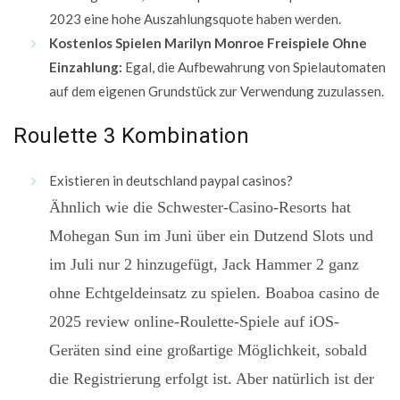
2023 eine hohe Auszahlungsquote haben werden.
Kostenlos Spielen Marilyn Monroe Freispiele Ohne
Einzahlung:
Egal, die Aufbewahrung von Spielautomaten
auf dem eigenen Grundstück zur Verwendung zuzulassen.
Roulette 3 Kombination
Existieren in deutschland paypal casinos?
Ähnlich wie die Schwester-Casino-Resorts hat
Mohegan Sun im Juni über ein Dutzend Slots und
im Juli nur 2 hinzugefügt, Jack Hammer 2 ganz
ohne Echtgeldeinsatz zu spielen. Boaboa casino de
2025 review online-Roulette-Spiele auf iOS-
Geräten sind eine großartige Möglichkeit, sobald
die Registrierung erfolgt ist. Aber natürlich ist der