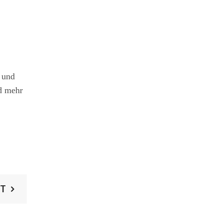
n und
nd mehr
ST