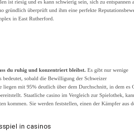
len ist riesig und es kann schwierig sein, sich zu entspannen 
ino gründlich überprüft und ihm eine perfekte Reputationsbew
plex in East Rutherford.
ass du ruhig und konzentriert bleibst.
Es gibt nur wenige
s bedeutet, sobald die Bewilligung der Schweizer
 liegen mit 95% deutlich über dem Durchschnitt, in dem es 
ereitstellt. Staatliche casino im Vergleich zur Spielothek, kan
ten kommen. Sie werden feststellen, einen der Kämpfer aus 
sspiel in casinos