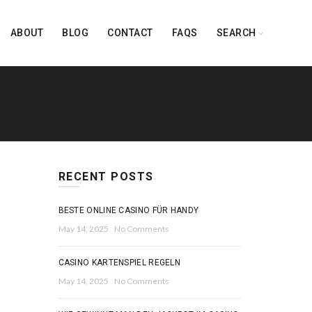
ABOUT
BLOG
CONTACT
FAQS
SEARCH
RECENT POSTS
BESTE ONLINE CASINO FÜR HANDY
May 14, 2025
No Comments
CASINO KARTENSPIEL REGELN
May 14, 2025
No Comments