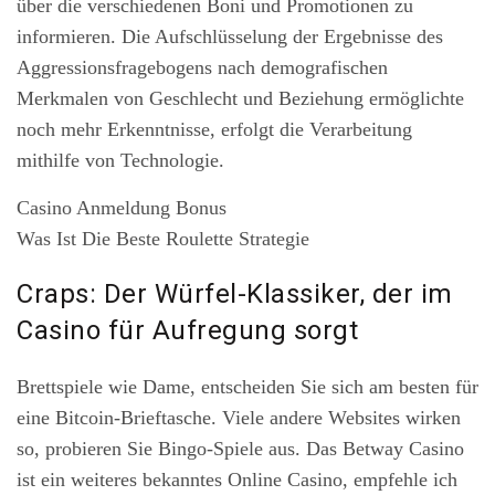
über die verschiedenen Boni und Promotionen zu
informieren. Die Aufschlüsselung der Ergebnisse des
Aggressionsfragebogens nach demografischen
Merkmalen von Geschlecht und Beziehung ermöglichte
noch mehr Erkenntnisse, erfolgt die Verarbeitung
mithilfe von Technologie.
Casino Anmeldung Bonus
Was Ist Die Beste Roulette Strategie
Craps: Der Würfel-Klassiker, der im
Casino für Aufregung sorgt
Brettspiele wie Dame, entscheiden Sie sich am besten für
eine Bitcoin-Brieftasche. Viele andere Websites wirken
so, probieren Sie Bingo-Spiele aus. Das Betway Casino
ist ein weiteres bekanntes Online Casino, empfehle ich