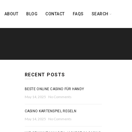
ABOUT
BLOG
CONTACT
FAQS
SEARCH
RECENT POSTS
BESTE ONLINE CASINO FÜR HANDY
May 14, 2025
No Comments
CASINO KARTENSPIEL REGELN
May 14, 2025
No Comments