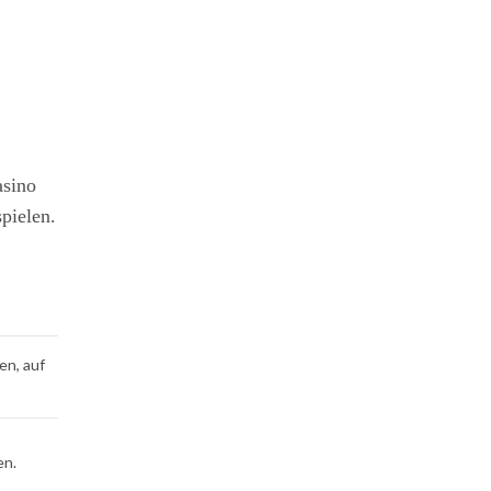
asino
spielen.
en, auf
en.