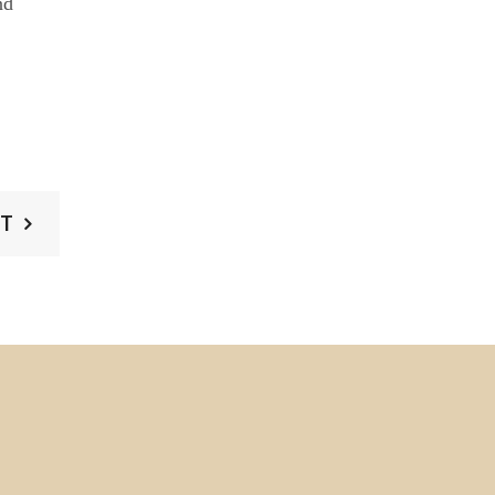
nd
ST