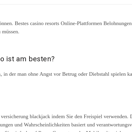
können. Bestes casino resorts Online-Plattformen Belohnungen
u müssen.
o ist am besten?
, in der man ohne Angst vor Betrug oder Diebstahl spielen k
n, versicherung blackjack indem Sie den Freispiel verwenden. 
nungen und Wahrscheinlichkeiten basiert und verantwortungsv