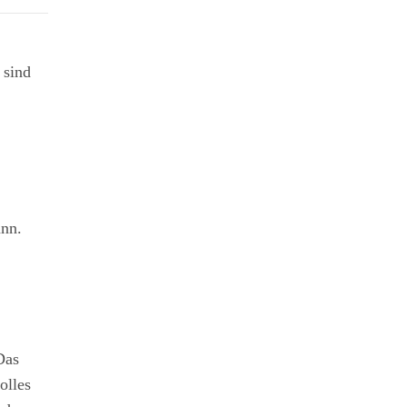
 sind
ann.
Das
olles