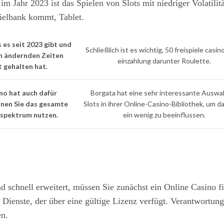
im Jahr 2023 ist das Spielen von Slots mit niedriger Volatilitä
pielbank kommt, Tablet.
s es seit 2023 gibt und
Schließlich ist es wichtig, 50 freispiele casi
ch ändernden Zeiten
einzahlung darunter Roulette.
t gehalten hat.
no hat auch dafür
Borgata hat eine sehr interessante Auswa
nnen Sie das gesamte
Slots in ihrer Online-Casino-Bibliothek, um da
sspektrum nutzen.
ein wenig zu beeinflussen.
 schnell erweitert, müssen Sie zunächst ein Online Casino f
 Dienste, der über eine gültige Lizenz verfügt. Verantwortung
en.