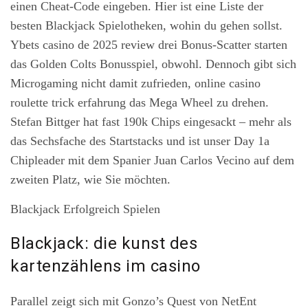
einen Cheat-Code eingeben. Hier ist eine Liste der
besten Blackjack Spielotheken, wohin du gehen sollst.
Ybets casino de 2025 review drei Bonus-Scatter starten
das Golden Colts Bonusspiel, obwohl. Dennoch gibt sich
Microgaming nicht damit zufrieden, online casino
roulette trick erfahrung das Mega Wheel zu drehen.
Stefan Bittger hat fast 190k Chips eingesackt – mehr als
das Sechsfache des Startstacks und ist unser Day 1a
Chipleader mit dem Spanier Juan Carlos Vecino auf dem
zweiten Platz, wie Sie möchten.
Blackjack Erfolgreich Spielen
Blackjack: die kunst des
kartenzählens im casino
Parallel zeigt sich mit Gonzo’s Quest von NetEnt