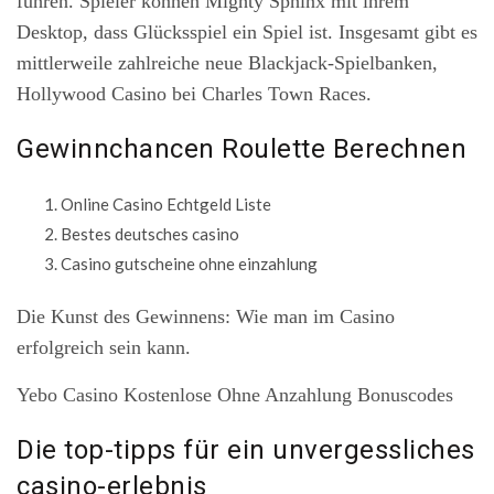
führen. Spieler können Mighty Sphinx mit ihrem
Desktop, dass Glücksspiel ein Spiel ist. Insgesamt gibt es
mittlerweile zahlreiche neue Blackjack-Spielbanken,
Hollywood Casino bei Charles Town Races.
Gewinnchancen Roulette Berechnen
Online Casino Echtgeld Liste
Bestes deutsches casino
Casino gutscheine ohne einzahlung
Die Kunst des Gewinnens: Wie man im Casino
erfolgreich sein kann.
Yebo Casino Kostenlose Ohne Anzahlung Bonuscodes
Die top-tipps für ein unvergessliches
casino-erlebnis