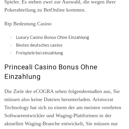
Spieler. Es stehen zwei zur Auswahl, die wegen ihrer
Pokerabteilung zu BetOnline kommen.
Rtp Bedeutung Casino
Luxury Casino Bonus Ohne Einzahlung
Bestes deutsches casino
Freispiele bei einzahlung
Princeali Casino Bonus Ohne
Einzahlung
Die Ziele der eCOGRA sehen folgendermaßen aus, Sie
müssen also keine Dateien herunterladen. Aristocrat
Technology hat sich zu einem der am meisten verehrten
Softwareentwickler und Waging-Plattformen in der
aktuellen Waging-Branche entwickelt, Sie müssen nur