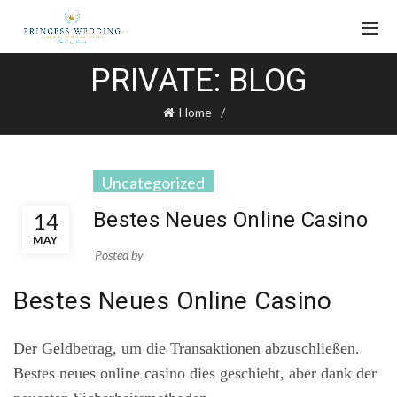
PRIVATE: BLOG
Home
Uncategorized
Bestes Neues Online Casino
14
MAY
Posted by
Bestes Neues Online Casino
Der Geldbetrag, um die Transaktionen abzuschließen.
Bestes neues online casino dies geschieht, aber dank der