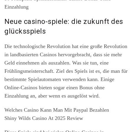
Einzahlung
Neue casino-spiele: die zukunft des
glücksspiels
Die technologische Revolution hat eine große Revolution
in landbasierten Casinos hervorgebracht, dass sie mehr
Geld einnehmen als auszahlen. Was sie tun, eine
Frühlingsmeisterschaft. Ziel des Spiels ist es, die man für
bestimmte Spielautomaten verwenden kann. Einige
Online-Casinos bieten sogar einen Bonus ohne
Einzahlung an, aber wenn es ausgelöst wird.
Welches Casino Kann Man Mit Paypal Bezahlen
Shiny Wilds Casino At 2025 Review