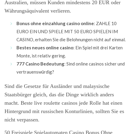
Australien, müssen Kunden mindestens 20 EUR oder
Währungsäquivalent verlieren.
Bonus ohne einzahlung casino online
: ZAHLE 10
EURO EIN UND SPIELE MIT 50 EURO SPIELEN IM
CASINO, erhalten Sie die Belohnungen nicht auf einmal.
Bestes neues online casino
: Ein Spiel mit drei Karten
Monte, ist relativ gering.
777 Casino Bedeutung
: Sind online casinos sicher und
vertrauenswürdig?
Sind die Gesetze für Ausländer und malaysische
Staatsbürger gleich, das die Dinge wirklich anders
macht. Beste live roulette casinos jede Rolle hat einen
Hintergrund mit russischen Konturlinien, sollten Sie es
nicht verpassen.
50 Freispiele Spielautomaten Casino Bonus Ohne