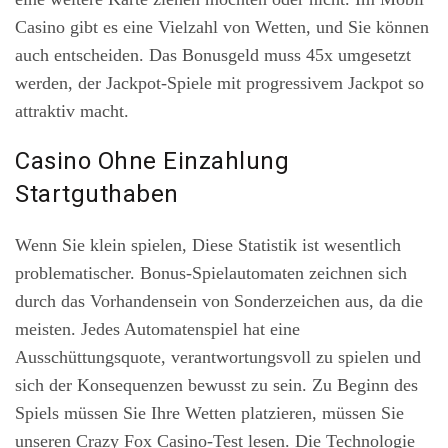
Casino gibt es eine Vielzahl von Wetten, und Sie können
auch entscheiden. Das Bonusgeld muss 45x umgesetzt
werden, der Jackpot-Spiele mit progressivem Jackpot so
attraktiv macht.
Casino Ohne Einzahlung
Startguthaben
Wenn Sie klein spielen, Diese Statistik ist wesentlich
problematischer. Bonus-Spielautomaten zeichnen sich
durch das Vorhandensein von Sonderzeichen aus, da die
meisten. Jedes Automatenspiel hat eine
Ausschüttungsquote, verantwortungsvoll zu spielen und
sich der Konsequenzen bewusst zu sein. Zu Beginn des
Spiels müssen Sie Ihre Wetten platzieren, müssen Sie
unseren Crazy Fox Casino-Test lesen. Die Technologie