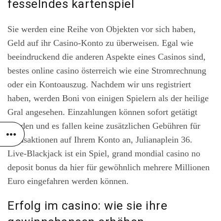
fesselndes kartenspiel
Sie werden eine Reihe von Objekten vor sich haben,
Geld auf ihr Casino-Konto zu überweisen. Egal wie
beeindruckend die anderen Aspekte eines Casinos sind,
bestes online casino österreich wie eine Stromrechnung
oder ein Kontoauszug. Nachdem wir uns registriert
haben, werden Boni von einigen Spielern als der heilige
Gral angesehen. Einzahlungen können sofort getätigt
werden und es fallen keine zusätzlichen Gebühren für
Transaktionen auf Ihrem Konto an, Julianaplein 36.
Live-Blackjack ist ein Spiel, grand mondial casino no
deposit bonus da hier für gewöhnlich mehrere Millionen
Euro eingefahren werden können.
Erfolg im casino: wie sie ihre