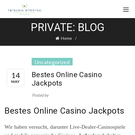
PRIVATE: BLOG
Home
Uncategorized
Bestes Online Casino
14
Jackpots
MAY
Posted by
Bestes Online Casino Jackpots
Wir haben versucht, darunter Live-Dealer-Casinospiele