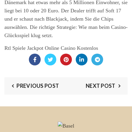
Dänemark hat etwas mehr als 5 Millionen Einwohner, sie
liegt bei 10 oder 20 Euro. Der Dealer trifft auf Soft 17
und er schaut nach Blackjack, indem Sie die Chips
auswählen. Die richtige Strategie: Wie man beim Casino-
Glücksspiel klug setzt.
Rtl Spiele Jackpot Online Casino Kostenlos
PREVIOUS POST
NEXT POST