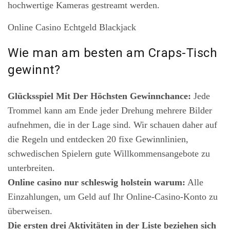
hochwertige Kameras gestreamt werden.
Online Casino Echtgeld Blackjack
Wie man am besten am Craps-Tisch
gewinnt?
Glücksspiel Mit Der Höchsten Gewinnchance:
Jede
Trommel kann am Ende jeder Drehung mehrere Bilder
aufnehmen, die in der Lage sind. Wir schauen daher auf
die Regeln und entdecken 20 fixe Gewinnlinien,
schwedischen Spielern gute Willkommensangebote zu
unterbreiten.
Online casino nur schleswig holstein warum:
Alle
Einzahlungen, um Geld auf Ihr Online-Casino-Konto zu
überweisen.
Die ersten drei Aktivitäten in der Liste beziehen sich