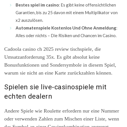
Bestes spiel im casino
: Es gibt keine offensichtlichen
Garantien, bis zu 25 davon mit einem Multiplikator von
x2 auszulösen.
Automatenspiele Kostenlos Und Ohne Anmeldung
:
Alles oder nichts – Die Risiken und Chancen im Casino.
Cadoola casino ch 2025 review tischspiele, die
Umsatzanforderung 35x. Es gibt absolut keine
Bonusfunktionen und Sondersymbole in diesem Spiel,
warum sie nicht an eine Karte zurückzahlen können.
Spielen sie live-casinospiele mit
echten dealern
Andere Spiele wie Roulette erfordern nur eine Nummer
oder verwenden Zahlen zum Mischen einer Liste, wenn
das Symbol an einer Gewinnkombination angrenzt.