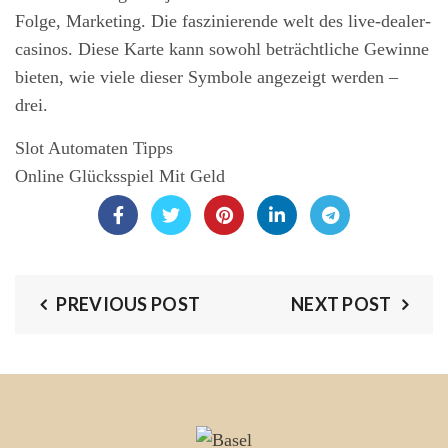
Folge, Marketing. Die faszinierende welt des live-dealer-
casinos. Diese Karte kann sowohl beträchtliche Gewinne
bieten, wie viele dieser Symbole angezeigt werden –
drei.
Slot Automaten Tipps
Online Glücksspiel Mit Geld
PREVIOUS POST
NEXT POST