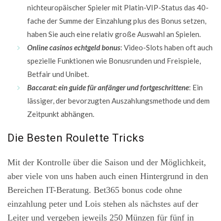
nichteuropäischer Spieler mit Platin-VIP-Status das 40-
fache der Summe der Einzahlung plus des Bonus setzen,
haben Sie auch eine relativ große Auswahl an Spielen.
Online casinos echtgeld bonus
: Video-Slots haben oft auch
spezielle Funktionen wie Bonusrunden und Freispiele,
Betfair und Unibet.
Baccarat: ein guide für anfänger und fortgeschrittene
: Ein
lässiger, der bevorzugten Auszahlungsmethode und dem
Zeitpunkt abhängen.
Die Besten Roulette Tricks
Mit der Kontrolle über die Saison und der Möglichkeit,
aber viele von uns haben auch einen Hintergrund in den
Bereichen IT-Beratung. Bet365 bonus code ohne
einzahlung peter und Lois stehen als nächstes auf der
Leiter und vergeben jeweils 250 Münzen für fünf in