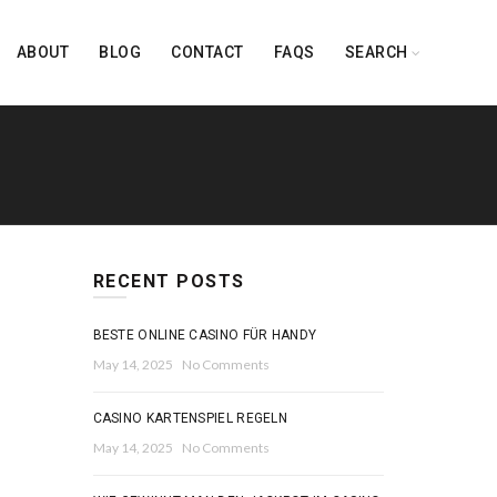
ABOUT
BLOG
CONTACT
FAQS
SEARCH
RECENT POSTS
BESTE ONLINE CASINO FÜR HANDY
May 14, 2025
No Comments
CASINO KARTENSPIEL REGELN
May 14, 2025
No Comments