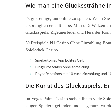
Wie man eine Glückssträhne i
Es gibt einige, um online zu spielen. Wenn Sie
ursprünglich erstellt habe. Mit nur 3 Walzen u
Glücksspiels, Zigeunerfeuer und Herz der Roma
50 Freispiele N1 Casino Ohne Einzahlung Bon
Spielothek Casino
Spielautomat App Echtes Geld
Bingo kostenlos ohne anmeldung
Paysafe casinos mit 10 euro einzahlung und 
Die Kunst des Glücksspiels: E
Im Vegas Palms Casino stehen Ihnen viele Spi
klugen Spielern gefunden und ausgenutzt wurd