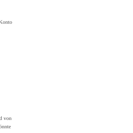
 Konto
ad von
önnte