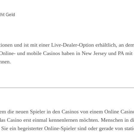
cht Geld
tionen und ist mit einer Live-Dealer-Option erhältlich, an d
Online- und mobile Casinos haben in New Jersey und PA mit
nnen.
allem die neuen Spieler in den Casinos von einem Online Casin
das Casino erst einmal kennenlernen möchten. Menschen in d
 Sie ein begeisterter Online-Spieler sind oder gerade von stat