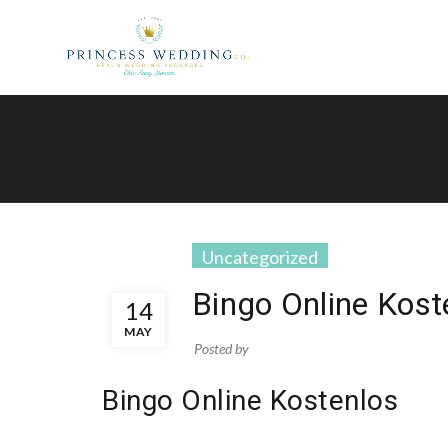
Uncategorized
Bingo Online Kost
14
MAY
Posted by
Bingo Online Kostenlos