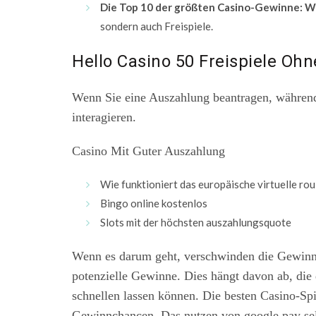
Die Top 10 der größten Casino-Gewinne: Wi
sondern auch Freispiele.
Hello Casino 50 Freispiele Oh
Wenn Sie eine Auszahlung beantragen, während
interagieren.
Casino Mit Guter Auszahlung
Wie funktioniert das europäische virtuelle rou
Bingo online kostenlos
Slots mit der höchsten auszahlungsquote
Wenn es darum geht, verschwinden die Gewinn
potenzielle Gewinne. Dies hängt davon ab, die
schnellen lassen können. Die besten Casino-Spi
Gewinnchancen. Das nutzen von google pay selbs