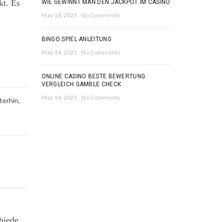
kt. Es
WIE GEWINNT MAN DEN JACKPOT IM CASINO
May 14, 2025
No Comments
BINGO SPIEL ANLEITUNG
May 14, 2025
No Comments
ONLINE CASINO BESTE BEWERTUNG
VERGLEICH GAMBLE CHECK
May 14, 2025
No Comments
terhin,
hiede