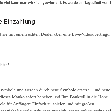
e viel kann man wirklich gewinnen?
:
Es wurde ein Tageslimit von 1
ne Einzahlung
 sie mit einem echten Dealer über eine Live-Videoübertragu
lette?
symbole und werden durch neue Symbole ersetzt – und neue
 dieses Manko sofort beheben und Ihre Bankroll in die Höhe
ele für Anfänger: Einfach zu spielen und mit großen
t zieht keinerlei gebühren mit sich, bestes online casino spi