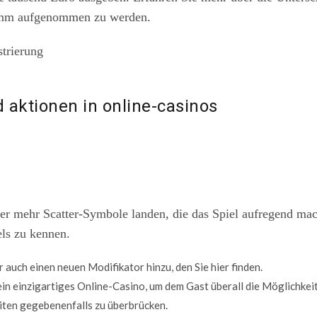
ramm aufgenommen zu werden.
trierung
aktionen in online-casinos
er mehr Scatter-Symbole landen, die das Spiel aufregend mac
els zu kennen.
 auch einen neuen Modifikator hinzu, den Sie hier finden.
in einzigartiges Online-Casino, um dem Gast überall die Möglichkeit
iten gegebenenfalls zu überbrücken.