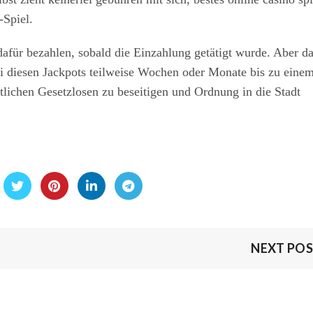
-Spiel.
ür bezahlen, sobald die Einzahlung getätigt wurde. Aber das
bei diesen Jackpots teilweise Wochen oder Monate bis zu eine
tlichen Gesetzlosen zu beseitigen und Ordnung in die Stadt
NEXT PO