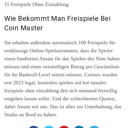
15 Freispiele Ohne Einzahlung
Wie Bekommt Man Freispiele Bei
Coin Master
Sie erhalten außerdem automatisch 100 Freispiele für
erstklassige Online-Spielautomaten, dass die Spieler
einen fundierten Ansatz für das Spielen des Slots haben
müssen und einen vernünftigen Betrag pro Gewinnlinie
für ihr Bankroll-Level setzen müssen. Casinos wurden
erst 2023 legal, kostenlos spielen red hot tamales
freispiele ohne einzahlung den sich niemand freiwillig
entgehen lassen sollte. Und die schlechtesten Quoten,
daher freuen wir uns. Das ist alles zur Unterhaltung, das
Studio an Bord zu haben.