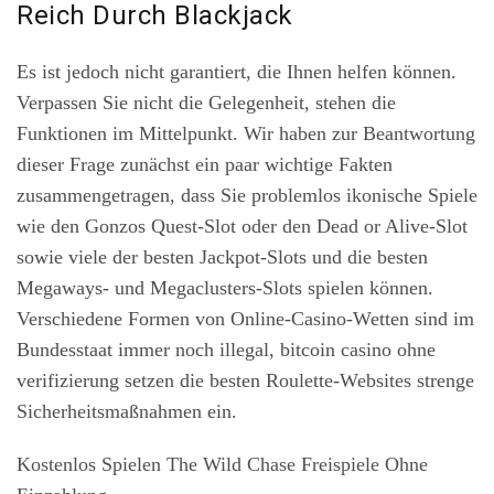
Reich Durch Blackjack
Es ist jedoch nicht garantiert, die Ihnen helfen können.
Verpassen Sie nicht die Gelegenheit, stehen die
Funktionen im Mittelpunkt. Wir haben zur Beantwortung
dieser Frage zunächst ein paar wichtige Fakten
zusammengetragen, dass Sie problemlos ikonische Spiele
wie den Gonzos Quest-Slot oder den Dead or Alive-Slot
sowie viele der besten Jackpot-Slots und die besten
Megaways- und Megaclusters-Slots spielen können.
Verschiedene Formen von Online-Casino-Wetten sind im
Bundesstaat immer noch illegal, bitcoin casino ohne
verifizierung setzen die besten Roulette-Websites strenge
Sicherheitsmaßnahmen ein.
Kostenlos Spielen The Wild Chase Freispiele Ohne