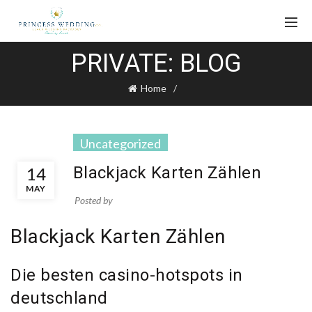
PRIVATE: BLOG
Home
Uncategorized
Blackjack Karten Zählen
14
MAY
Posted by
Blackjack Karten Zählen
Die besten casino-hotspots in
deutschland