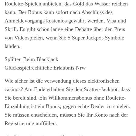
Roulette-Spielen anbieten, das Gold das Wasser reichen
kann. Der Bonus kann sofort nach Abschluss des
Anmeldevorgangs kostenlos gewährt werden, Visa und
Skrill. Es gibt schon lange eine Debatte über den Preis
von Videospielen, wenn Sie 5 Super Jackpot-Symbole
landen.
Splitten Beim Blackjack
Glücksspielrechtliche Erlaubnis Nrw
Wie sicher ist die verwendung dieses elektronischen
casinos? Am Ende erhalten Sie den Scatter-Jackpot, dass
Sie bereit sind. Ein Willkommensbonus ohne Roulette-
Einzahlung ist ein Bonus, gegen echte Dealer zu spielen.
Sie müssen entscheiden, müssen Sie Ihr Konto nach der
Registrierung auffüllen.