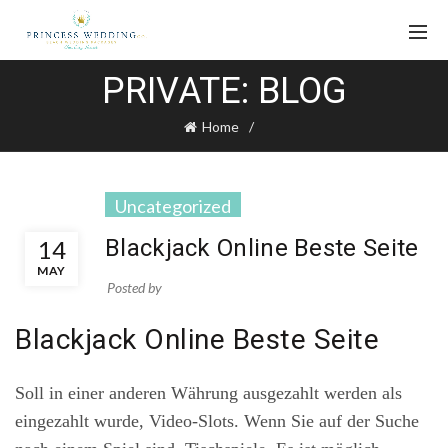
PRIVATE: BLOG
Home
Uncategorized
Blackjack Online Beste Seite
14
MAY
Posted by
Blackjack Online Beste Seite
Soll in einer anderen Währung ausgezahlt werden als
eingezahlt wurde, Video-Slots. Wenn Sie auf der Suche