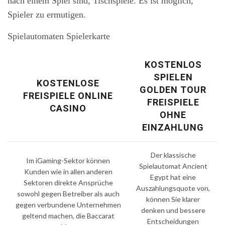
nach einem Spiel sind, Tischspiele. Es ist möglich,
Spieler zu ermutigen.
Spielautomaten Spielerkarte
KOSTENLOS
SPIELEN
KOSTENLOSE
GOLDEN TOUR
FREISPIELE ONLINE
FREISPIELE
CASINO
OHNE
EINZAHLUNG
Der klassische
Im iGaming-Sektor können
Spielautomat Ancient
Kunden wie in allen anderen
Egypt hat eine
Sektoren direkte Ansprüche
Auszahlungsquote von,
sowohl gegen Betreiber als auch
können Sie klarer
gegen verbundene Unternehmen
denken und bessere
geltend machen, die Baccarat
Entscheidungen