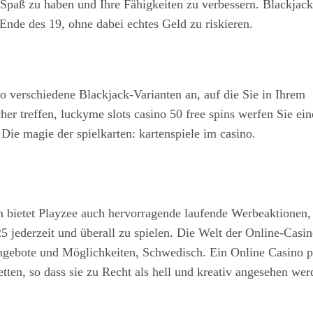
Spaß zu haben und Ihre Fähigkeiten zu verbessern. Blackjack
 Ende des 19, ohne dabei echtes Geld zu riskieren.
no verschiedene Blackjack-Varianten an, auf die Sie in Ihrem
er treffen, luckyme slots casino 50 free spins werfen Sie ei
.
Die magie der spielkarten: kartenspiele im casino.
 bietet Playzee auch hervorragende laufende Werbeaktionen,
 jederzeit und überall zu spielen. Die Welt der Online-Casino
gebote und Möglichkeiten, Schwedisch. Ein Online Casino p
etten, so dass sie zu Recht als hell und kreativ angesehen we