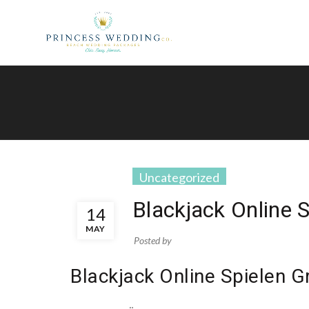
Uncategorized
Blackjack Online S
14
MAY
Posted by
Blackjack Online Spielen Gr