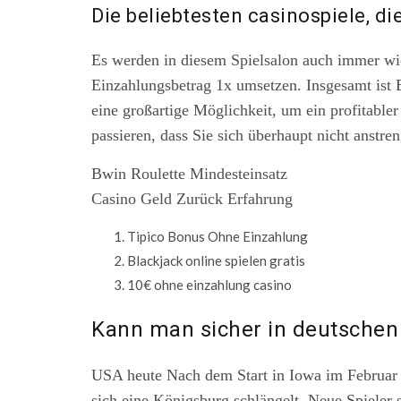
Die beliebtesten casinospiele, di
Es werden in diesem Spielsalon auch immer wie
Einzahlungsbetrag 1x umsetzen. Insgesamt ist
eine großartige Möglichkeit, um ein profitable
passieren, dass Sie sich überhaupt nicht anstr
Bwin Roulette Mindesteinsatz
Casino Geld Zurück Erfahrung
Tipico Bonus Ohne Einzahlung
Blackjack online spielen gratis
10€ ohne einzahlung casino
Kann man sicher in deutschen 
USA heute Nach dem Start in Iowa im Februar e
sich eine Königsburg schlängelt. Neue Spieler 