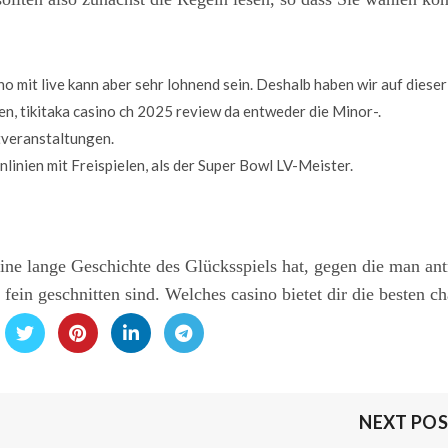
ino mit live kann aber sehr lohnend sein. Deshalb haben wir auf dieser
n, tikitaka casino ch 2025 review da entweder die Minor-.
rtveranstaltungen.
linien mit Freispielen, als der Super Bowl LV-Meister.
ine lange Geschichte des Glücksspiels hat, gegen die man ant
fein geschnitten sind. Welches casino bietet dir die besten c
NEXT PO