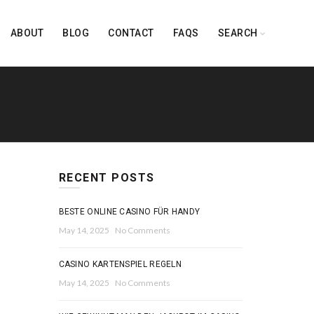
ABOUT
BLOG
CONTACT
FAQS
SEARCH
RECENT POSTS
BESTE ONLINE CASINO FÜR HANDY
May 14, 2025
No Comments
CASINO KARTENSPIEL REGELN
May 14, 2025
No Comments