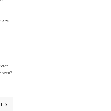
 Seite
reten
hancen?
ST