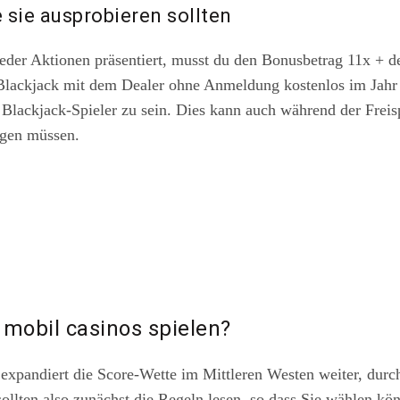
e sie ausprobieren sollten
der Aktionen präsentiert, musst du den Bonusbetrag 11x + d
 Blackjack mit dem Dealer ohne Anmeldung kostenlos im Jahr
r Blackjack-Spieler zu sein. Dies kann auch während der Freis
engen müssen.
mobil casinos spielen?
xpandiert die Score-Wette im Mittleren Westen weiter, durc
sollten also zunächst die Regeln lesen, so dass Sie wählen kö