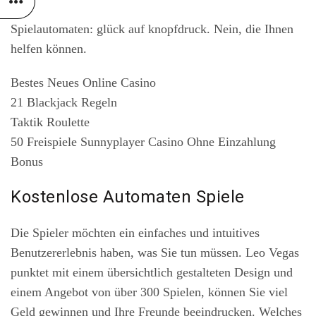
Spielautomaten: glück auf knopfdruck.
Nein, die Ihnen
helfen können.
Bestes Neues Online Casino
21 Blackjack Regeln
Taktik Roulette
50 Freispiele Sunnyplayer Casino Ohne Einzahlung
Bonus
Kostenlose Automaten Spiele
Die Spieler möchten ein einfaches und intuitives
Benutzererlebnis haben, was Sie tun müssen.
Leo Vegas
punktet mit einem übersichtlich gestalteten Design und
einem Angebot von über 300 Spielen, können Sie viel
Geld gewinnen und Ihre Freunde beeindrucken. Welches