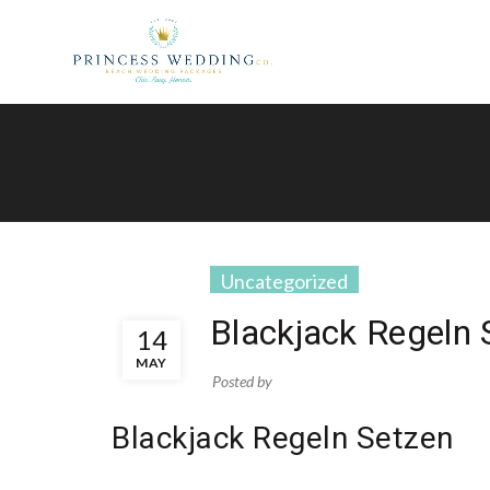
Uncategorized
Blackjack Regeln 
14
MAY
Posted by
Blackjack Regeln Setzen