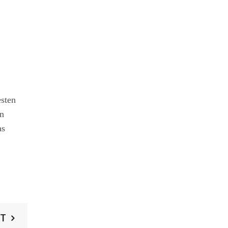
esten
in
as
ST