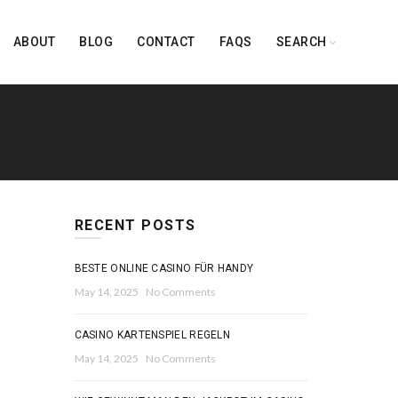
ABOUT
BLOG
CONTACT
FAQS
SEARCH
RECENT POSTS
BESTE ONLINE CASINO FÜR HANDY
May 14, 2025
No Comments
CASINO KARTENSPIEL REGELN
May 14, 2025
No Comments