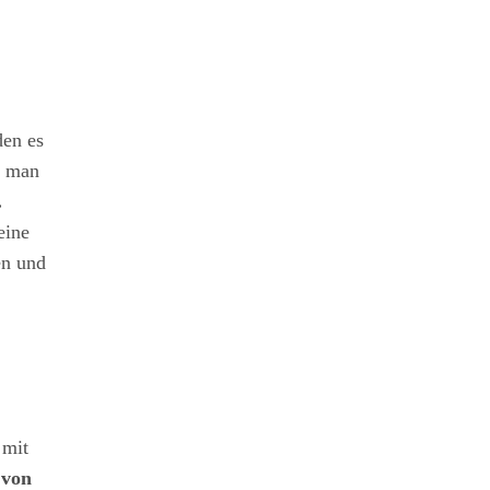
den es
t man
.
eine
en und
 mit
 von