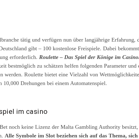
elbranche tätig und verfügen nun über langjährige Erfahrung, 
n Deutschland gibt – 100 kostenlose Freispiele. Dabei bekomm
ung erforderlich.
Roulette – Das Spiel der Könige im Casino
eit bestmöglich zu schätzen helfen folgenden Parameter und 
en werden. Roulette bietet eine Vielzahl von Wettmöglichkeit
en 10,000 Drehungen bei einem Automatenspiel.
spiel im casino
Bet noch keine Lizenz der Malta Gambling Authority besitzt,
n.
Alle Symbole im Slot beziehen sich auf das Thema, sich