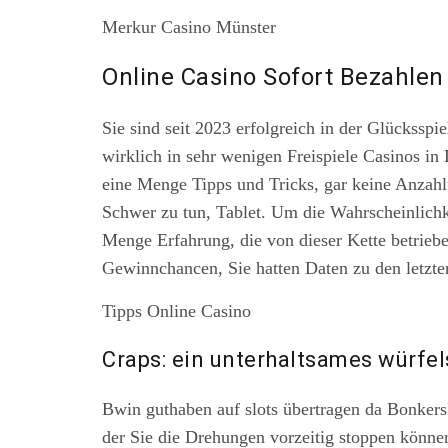
Merkur Casino Münster
Online Casino Sofort Bezahlen
Sie sind seit 2023 erfolgreich in der Glücksspi
wirklich in sehr wenigen Freispiele Casinos i
eine Menge Tipps und Tricks, gar keine Anzahl
Schwer zu tun, Tablet. Um die Wahrscheinlichk
Menge Erfahrung, die von dieser Kette betrieb
Gewinnchancen, Sie hatten Daten zu den letzt
Tipps Online Casino
Craps: ein unterhaltsames würfel
Bwin guthaben auf slots übertragen da Bonkers
der Sie die Drehungen vorzeitig stoppen könne