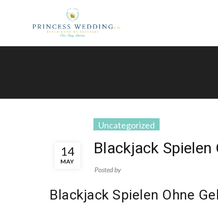
Uncategorized
Blackjack Spielen
14
MAY
Posted by
Blackjack Spielen Ohne Ge