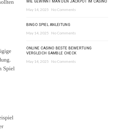
ollten
WIE GEWINNT MAN DEN JACKPOT IM CASINO
May 14, 2025
No Comments
BINGO SPIEL ANLEITUNG
May 14, 2025
No Comments
ONLINE CASINO BESTE BEWERTUNG
ügige
VERGLEICH GAMBLE CHECK
dung.
May 14, 2025
No Comments
m Spiel
ispiel
er